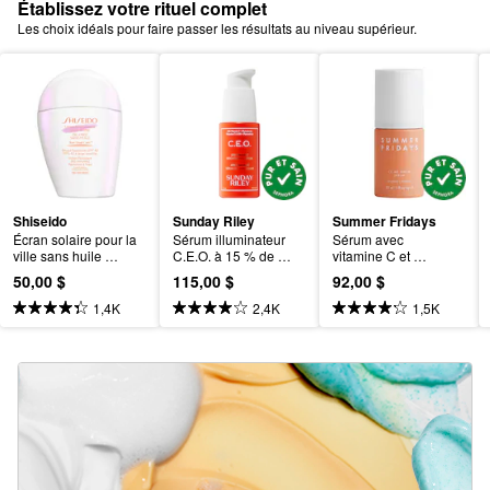
Établissez votre rituel complet
Les choix idéals pour faire passer les résultats au niveau supérieur.
Shiseido
Sunday Riley
Summer Fridays
Écran solaire pour la 
Sérum illuminateur 
Sérum avec 
ville sans huile 
C.E.O. à 15 % de 
vitamine C et 
FPS 42 Urban Environ
vitamine C
niacinamide CC Me
50,00 $
115,00 $
92,00 $
ment
1,4K
2,4K
1,5K