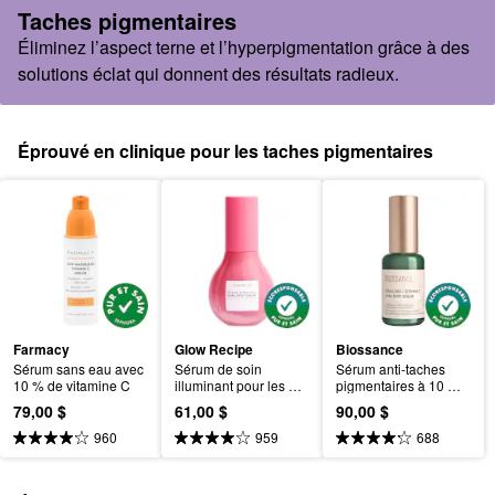
Taches pigmentaires
Éliminez l’aspect terne et l’hyperpigmentation grâce à des
solutions éclat qui donnent des résultats radieux.
Éprouvé en clinique pour les taches pigmentaires
Farmacy
Glow Recipe
Biossance
Sérum sans eau avec 
Sérum de soin 
Sérum anti-taches 
10 % de vitamine C
illuminant pour les 
pigmentaires à 10 % 
taches pigmentaires à 
de vitamine C + 
79,00 $
61,00 $
90,00 $
la goyave et à la 
squalane
vitamine C
960
959
688