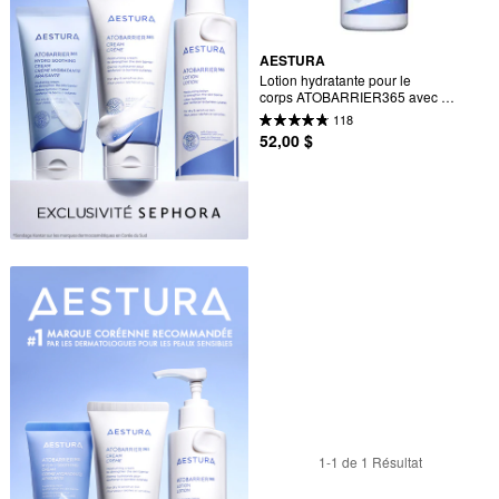
AESTURA
Lotion hydratante pour le 
corps ATOBARRIER365 avec 
céramides pour peau sèche et 
118
sensible
52,00 $
1-1 de 1 Résultat