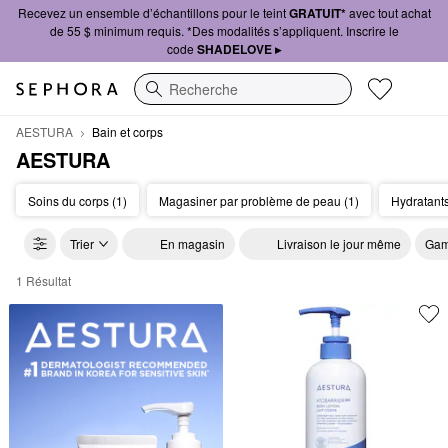
Recevez un ensemble d’échantillons pour le teint
GRATUIT*
avec tout achat
de 55 $ minimum requis. *Des modalités s’appliquent. Inscrire le
code
SHADELOVE ▸
Recherche
AESTURA
Bain et corps
AESTURA
Soins du corps (1)
Magasiner par problème de peau (1)
Hydratants
Trier
En magasin
Livraison le jour même
Gam
1 Résultat
AESTURA Bain et corps