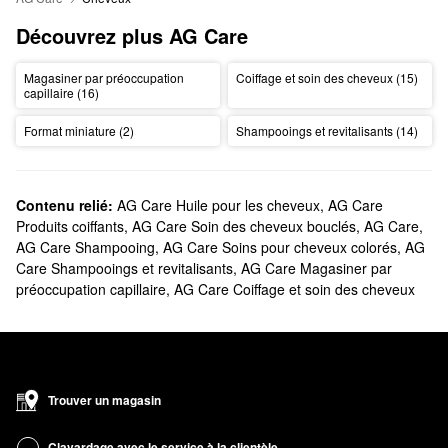
Découvrez plus AG Care
Magasiner par préoccupation
Coiffage et soin des cheveux (15)
capillaire (16)
Format miniature (2)
Shampooings et revitalisants (14)
Contenu relié:
AG Care Huile pour les cheveux
,
AG Care
Produits coiffants
,
AG Care Soin des cheveux bouclés
,
AG Care
,
AG Care Shampooing
,
AG Care Soins pour cheveux colorés
,
AG
Care Shampooings et revitalisants
,
AG Care Magasiner par
préoccupation capillaire
,
AG Care Coiffage et soin des cheveux
Trouver un magasin
Clavardage avec le service à la clientèle