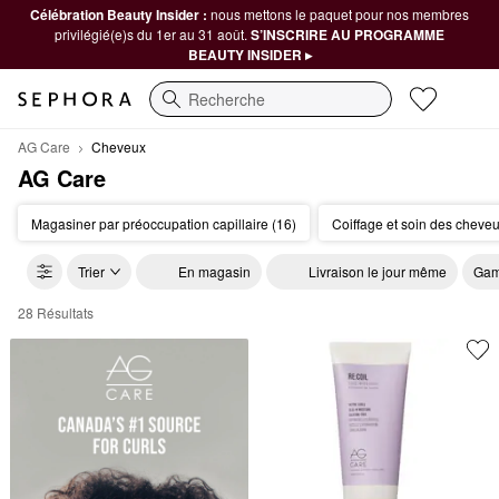
Célébration Beauty Insider :
nous mettons le paquet pour nos membres
privilégié(e)s du 1er au 31 août.
S’INSCRIRE AU PROGRAMME
BEAUTY INSIDER ▸
Recherche
AG Care
Cheveux
AG Care
Magasiner par préoccupation capillaire (16)
Coiffage et soin des cheveu
Trier
En magasin
Livraison le jour même
Gam
28 Résultats
AG Care Cheveux