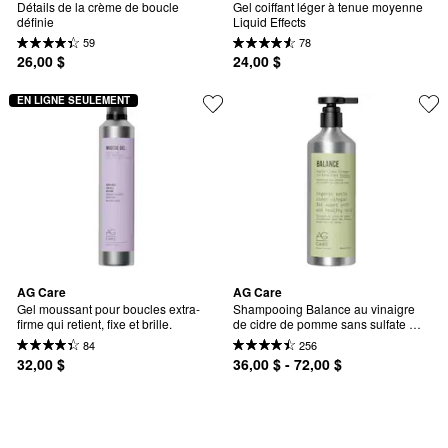
Détails de la crème de boucle 
Gel coiffant léger à tenue moyenne 
définie
Liquid Effects
59
78
26,00 $
24,00 $
EN LIGNE SEULEMENT
AG Care
AG Care
Gel moussant pour boucles extra-
Shampooing Balance au vinaigre 
firme qui retient, fixe et brille.
de cidre de pomme sans sulfate 
pour cheveux doux et brillants
84
256
32,00 $
36,00 $ - 72,00 $