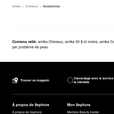
amika
Cheveux
Accessoires
Contenu relié:
amika Cheveux
,
amika 50 $ et moins
,
amika C
par problème de peau
Clavardage avec le service
Trouver un magasin
la clientèle
À propos de Sephora
Mon Sephora
À propos de Sephora
Membre Beauty Insider