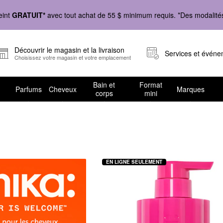
eint
GRATUIT*
avec tout achat de 55 $ minimum requis. *Des modalités 
Découvrir le magasin et la livraison
Services et évén
Choisissez votre magasin et votre emplacement
Bain et
Format
Parfums
Cheveux
Marques
corps
mini
EN LIGNE SEULEMENT