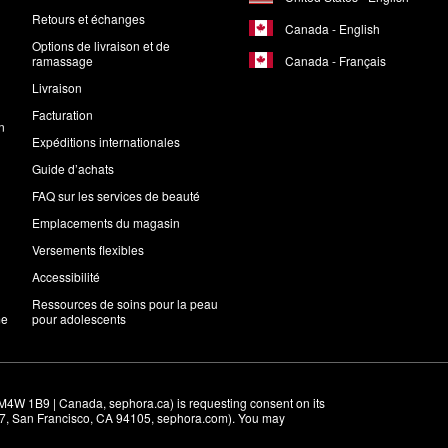
Retours et échanges
Canada - English
Options de livraison et de
Canada - Français
ramassage
Livraison
Facturation
n
Expéditions internationales
Guide d’achats
FAQ sur les services de beauté
Emplacements du magasin
Versements flexibles
Accessibilité
Ressources de soins pour la peau
me
pour adolescents
M4W 1B9 | Canada, sephora.ca) is requesting consent on its 
r 7, San Francisco, CA 94105, sephora.com). You may 