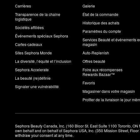
Carrières
Galerie
Transparence de la chaîne
État de la commande
logistique
Historique des achats
Sociétés affiliées
Paramètres du compte
Événements spéciaux Sephora
Services Beauté et événements e
Cartes-cadeaux
magasin
Sites Sephora Monde
Auto-Replenish
La diversité, l’équité et l’inclusion
Offres beauté
Sephora Accelerate
Foire aux récompenses
Rewards Bazaar™
La beauté (re)définie
Favoris
Signaler une vulnérabilité
Magasiner dans votre magasin
Profiter de la livraison le jour mê
Sephora Beauty Canada, Inc. (160 Bloor St. East Suite 1100 Toronto, ON 
own behalf and on behalf of Sephora USA, Inc. (350 Mission Street, Floo
withdraw your consent at any time.