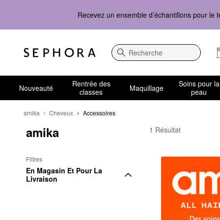
Recevez un ensemble d’échantillons pour le t
Recherche
Rentrée des
Soins pour la
Nouveauté
Maquillage
classes
peau
amika
Cheveux
Accessoires
amika
amika Accessoires
1 Résultat
Filtres
En Magasin Et Pour La 
Livraison