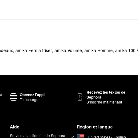
adeaux
,
amika Fers à friser
,
amika Volume
,
amika Homme
,
amika 100 
Recevez les textos de
 à
Obtenez l’appli
Sephora
Télécharger
S’inscrire maintenant
Aide
Région et langue
Service à la clientèle de Sephora
United States - English