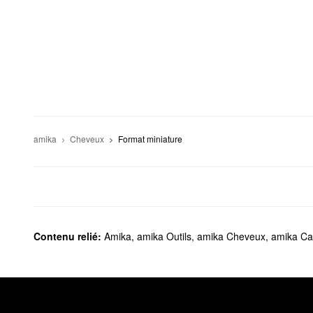
amika
Cheveux
Format miniature
Contenu relié:
Amika
,
amika Outils
,
amika Cheveux
,
amika C