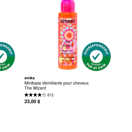
amika
Minibase démêlante pour cheveux 
The Wizard
672
23,00 $