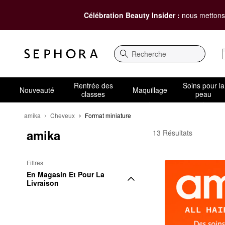
Célébration Beauty Insider :
nous mettons 
Recherche
Rentrée des
Soins pour la
Nouveauté
Maquillage
classes
peau
amika
Cheveux
Format miniature
amika
amika Format miniatu
13 Résultats
Filtres
En Magasin Et Pour La 
Livraison