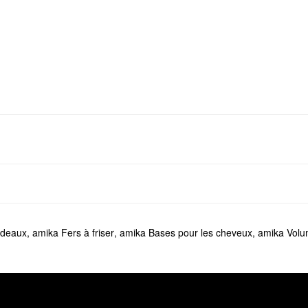
adeaux
,
amika Fers à friser
,
amika Bases pour les cheveux
,
amika Vol