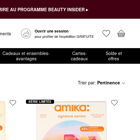
RIRE AU PROGRAMME BEAUTY INSIDER ▸
Ouvrir une session
ements
pour profiter de l’expédition GRATUITE
Cadeaux et ensembles-
Cartes-
Solde et
avantages
cadeaux
offres
Trier par
:
Pertinence
SÉRIE LIMITÉE