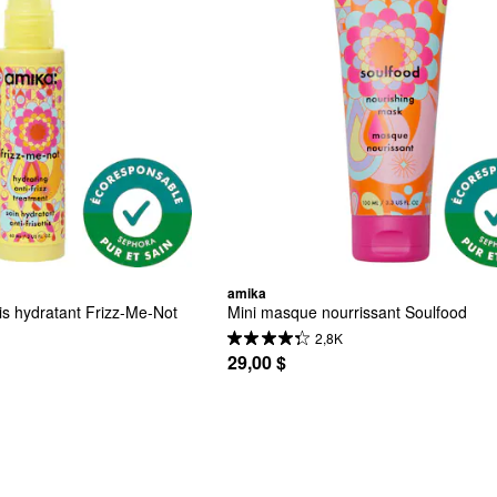
amika
ttis hydratant Frizz-Me-Not
Mini masque nourrissant Soulfood
2,8K
29,00 $