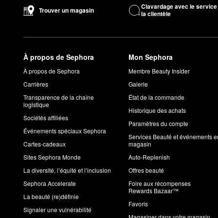
Clavardage avec le service
Trouver un magasin
la clientèle
À propos de Sephora
Mon Sephora
À propos de Sephora
Membre Beauty Insider
Carrières
Galerie
Transparence de la chaîne
État de la commande
logistique
Historique des achats
Sociétés affiliées
Paramètres du compte
Événements spéciaux Sephora
Services Beauté et événements e
Cartes-cadeaux
magasin
Sites Sephora Monde
Auto-Replenish
La diversité, l’équité et l’inclusion
Offres beauté
Sephora Accelerate
Foire aux récompenses
Rewards Bazaar™
La beauté (re)définie
Favoris
Signaler une vulnérabilité
Magasiner dans votre magasin