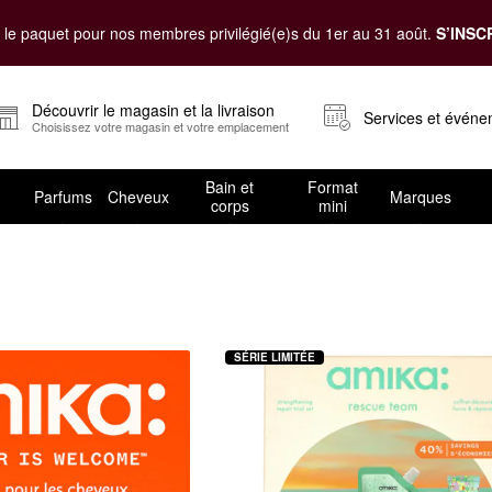
le paquet pour nos membres privilégié(e)s du 1er au 31 août.
S’INSC
Découvrir le magasin et la livraison
Services et évén
Choisissez votre magasin et votre emplacement
Bain et
Format
Parfums
Cheveux
Marques
corps
mini
re
SÉRIE LIMITÉE