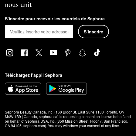
nous unit
yeux?
Oui, vous pouvez utiliser les crèmes Augustinus Bader peut-il être
utilisé autour des yeux. Cependant, nous vous suggérons plutôt
S’inscrire pour recevoir les courriels de Sephora
d’utiliser
la crème pour le contour des yeux avec TFC8®
. Cette
S’inscrire
formule est spécialement conçue pour répondre aux problèmes
de la région délicate autour des yeux.
Téléchargez l’appli Sephora
Sephora Beauty Canada, Inc. (160 Bloor St. East Suite 1100 Toronto, ON 
M4W 1B9 | Canada, sephora.ca) is requesting consent on its own behalf and 
on behalf of Sephora USA, Inc. (350 Mission Street, Floor 7, San Francisco, 
CA 94105, sephora.com). You may withdraw your consent at any time.