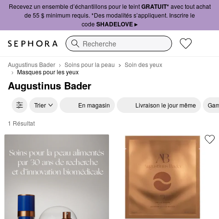
Recevez un ensemble d’échantillons pour le teint
GRATUIT*
avec tout achat
de 55 $ minimum requis. *Des modalités s’appliquent. Inscrire le
code
SHADELOVE ▸
Recherche
Augustinus Bader
Soins pour la peau
Soin des yeux
Masques pour les yeux
Augustinus Bader
Trier
En magasin
Livraison le jour même
Gam
1 Résultat
Augustinus Bader Masques pour les yeux