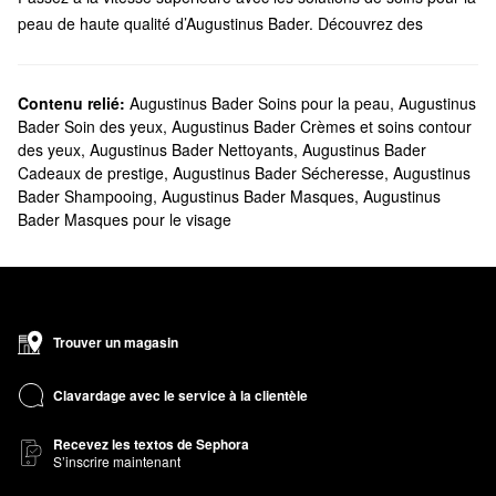
peau de haute qualité d’Augustinus Bader. Découvrez des
produits pour le visage, des soins capillaires, des formules pour
le bain et le corps, et bien plus encore, proposés par cette
marque fondée par le professeur, scientifique et médecin
Contenu relié:
Augustinus Bader Soins pour la peau
,
Augustinus
Bader Soin des yeux
,
Augustinus Bader Crèmes et soins contour
d’origine allemande Augustinus Bader.
des yeux
,
Augustinus Bader Nettoyants
,
Augustinus Bader
Est-ce que Sephora vend les produits Augustinus Bader?
Cadeaux de prestige
,
Augustinus Bader Sécheresse
,
Augustinus
Vous trouverez une variété d’essentiels de
soins pour la
Bader Shampooing
,
Augustinus Bader Masques
,
Augustinus
peau
Augustinus Bader chez Sephora. Côté
hydratants
, nous
Bader Masques pour le visage
proposons des formules novatrices pour atténuer les ridules, les
rougeurs, les taches pigmentaires, la peau grasse et bien plus
encore. Vous trouverez également des soins pour répondre à des
problèmes plus ciblés.
Vous cherchez des produits pour les
cheveux
? Découvrez notre
Trouver un magasin
gamme de shampoings, de revitalisants et de soins du cuir
chevelu Augustinus Bader.
Clavardage avec le service à la clientèle
Quels sont les meilleurs vendeurs parmi les produits
Recevez les textos de Sephora
Augustinus Bader?
S’inscrire maintenant
La crème avec hydratant pour le visage TFC8®
un