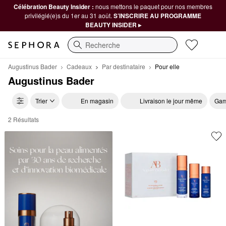
Célébration Beauty Insider :
nous mettons le paquet pour nos membres
privilégié(e)s du 1er au 31 août.
S’INSCRIRE AU PROGRAMME
BEAUTY INSIDER ▸
Recherche
Augustinus Bader
Cadeaux
Par destinataire
Pour elle
Augustinus Bader
Trier
En magasin
Livraison le jour même
Gam
2 Résultats
Augustinus Bader Pour elle