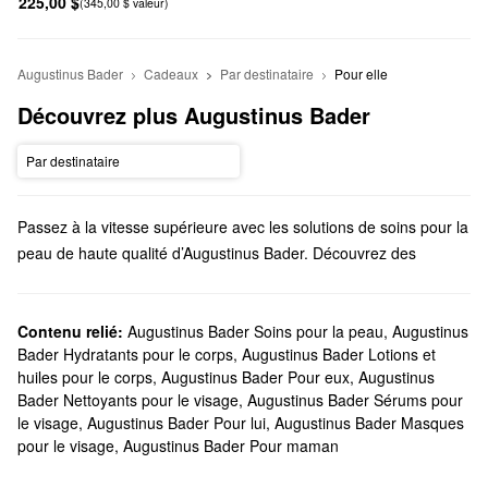
225,00 $
(345,00 $ valeur)
Augustinus Bader
Cadeaux
Par destinataire
Pour elle
Découvrez plus Augustinus Bader
Par destinataire
Passez à la vitesse supérieure avec les solutions de soins pour la
peau de haute qualité d’Augustinus Bader. Découvrez des
produits pour le visage, des soins capillaires, des formules pour
le bain et le corps, et bien plus encore, proposés par cette
marque fondée par le professeur, scientifique et médecin
Contenu relié:
Augustinus Bader Soins pour la peau
,
Augustinus
Bader Hydratants pour le corps
,
Augustinus Bader Lotions et
d’origine allemande Augustinus Bader.
huiles pour le corps
,
Augustinus Bader Pour eux
,
Augustinus
Est-ce que Sephora vend les produits Augustinus Bader?
Bader Nettoyants pour le visage
,
Augustinus Bader Sérums pour
Vous trouverez une variété d’essentiels de
soins pour la
le visage
,
Augustinus Bader Pour lui
,
Augustinus Bader Masques
peau
Augustinus Bader chez Sephora. Côté
hydratants
, nous
pour le visage
,
Augustinus Bader Pour maman
proposons des formules novatrices pour atténuer les ridules, les
rougeurs, les taches pigmentaires, la peau grasse et bien plus