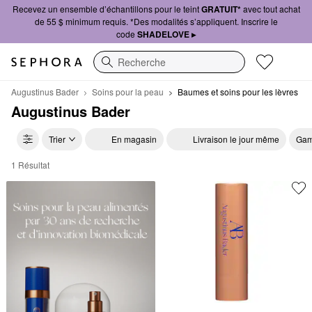
Recevez un ensemble d’échantillons pour le teint
GRATUIT*
avec tout achat
de 55 $ minimum requis. *Des modalités s’appliquent. Inscrire le
code
SHADELOVE ▸
Recherche
Augustinus Bader
Soins pour la peau
Baumes et soins pour les lèvres
Augustinus Bader
Trier
En magasin
Livraison le jour même
Gam
1 Résultat
Augustinus Bader Baumes et soins pour les lèvres