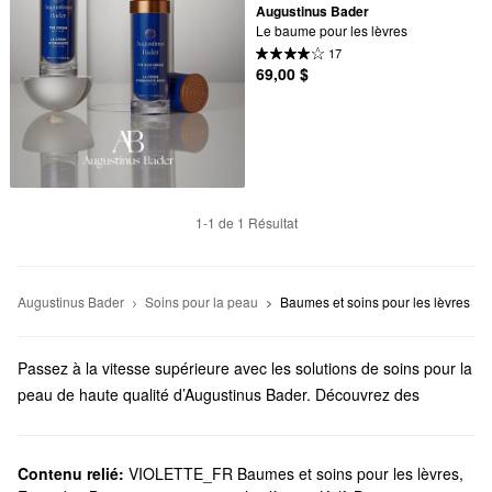
Augustinus Bader
Le baume pour les lèvres
17
69,00 $
1-1 de 1 Résultat
Augustinus Bader
Soins pour la peau
Baumes et soins pour les lèvres
Passez à la vitesse supérieure avec les solutions de soins pour la
peau de haute qualité d’Augustinus Bader. Découvrez des
produits pour le visage, des soins capillaires, des formules pour
le bain et le corps, et bien plus encore, proposés par cette
marque fondée par le professeur, scientifique et médecin
Contenu relié:
VIOLETTE_FR Baumes et soins pour les lèvres
,