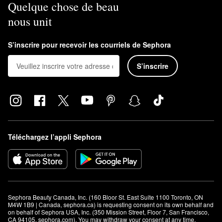
Quelque chose de beau
Ce produit Augustinus Bader peut-il être utilisé autour des
nous unit
yeux?
Oui, vous pouvez utiliser les crèmes Augustinus Bader peut-il être
utilisé autour des yeux. Cependant, nous vous suggérons plutôt
S’inscrire pour recevoir les courriels de Sephora
d’utiliser
la crème pour le contour des yeux avec TFC8®
. Cette
S’inscrire
formule est spécialement conçue pour répondre aux problèmes
de la région délicate autour des yeux.
Téléchargez l’appli Sephora
Sephora Beauty Canada, Inc. (160 Bloor St. East Suite 1100 Toronto, ON 
M4W 1B9 | Canada, sephora.ca) is requesting consent on its own behalf and 
on behalf of Sephora USA, Inc. (350 Mission Street, Floor 7, San Francisco, 
CA 94105, sephora.com). You may withdraw your consent at any time.