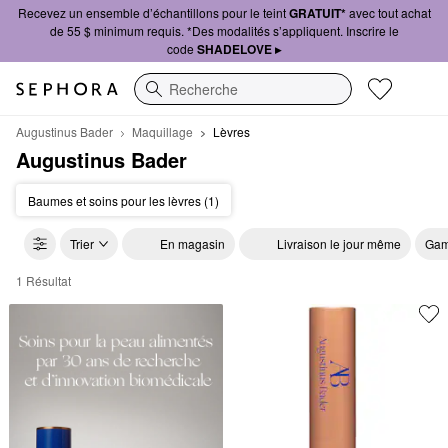
Recevez un ensemble d’échantillons pour le teint
GRATUIT*
avec tout achat
de 55 $ minimum requis. *Des modalités s’appliquent. Inscrire le
code
SHADELOVE ▸
Recherche
Augustinus Bader
Maquillage
Lèvres
Augustinus Bader
Baumes et soins pour les lèvres (1)
Trier
En magasin
Livraison le jour même
Gam
1 Résultat
Augustinus Bader Lèvres