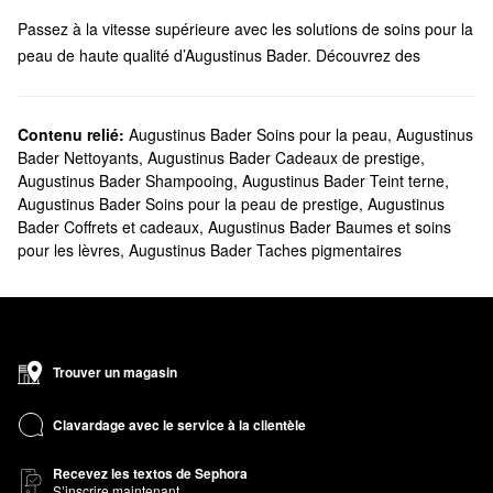
Passez à la vitesse supérieure avec les solutions de soins pour la
peau de haute qualité d’Augustinus Bader. Découvrez des
produits pour le visage, des soins capillaires, des formules pour
le bain et le corps, et bien plus encore, proposés par cette
marque fondée par le professeur, scientifique et médecin
Contenu relié:
Augustinus Bader Soins pour la peau
,
Augustinus
Bader Nettoyants
,
Augustinus Bader Cadeaux de prestige
,
d’origine allemande Augustinus Bader.
Augustinus Bader Shampooing
,
Augustinus Bader Teint terne
,
Est-ce que Sephora vend les produits Augustinus Bader?
Augustinus Bader Soins pour la peau de prestige
,
Augustinus
Vous trouverez une variété d’essentiels de
soins pour la
Bader Coffrets et cadeaux
,
Augustinus Bader Baumes et soins
peau
Augustinus Bader chez Sephora. Côté
hydratants
, nous
pour les lèvres
,
Augustinus Bader Taches pigmentaires
proposons des formules novatrices pour atténuer les ridules, les
rougeurs, les taches pigmentaires, la peau grasse et bien plus
encore. Vous trouverez également des soins pour répondre à des
problèmes plus ciblés.
Vous cherchez des produits pour les
cheveux
? Découvrez notre
Trouver un magasin
gamme de shampoings, de revitalisants et de soins du cuir
chevelu Augustinus Bader.
Clavardage avec le service à la clientèle
Quels sont les meilleurs vendeurs parmi les produits
Recevez les textos de Sephora
Augustinus Bader?
S’inscrire maintenant