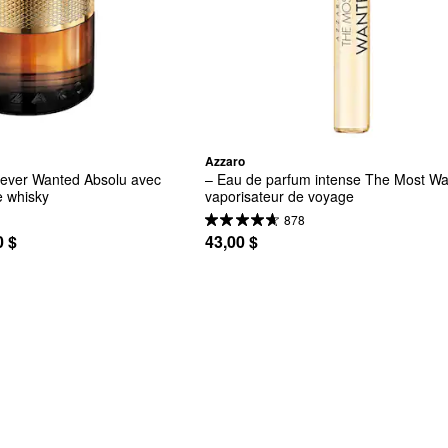
Azzaro
ever Wanted Absolu avec 
– Eau de parfum intense The Most Wa
e whisky
vaporisateur de voyage
878
0 $
43,00 $