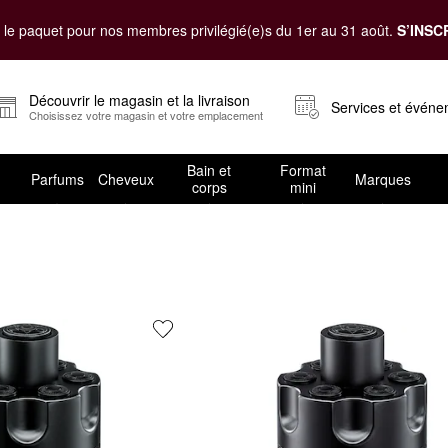
le paquet pour nos membres privilégié(e)s du 1er au 31 août.
S’INSC
Découvrir le magasin et la livraison
Services et évén
Choisissez votre magasin et votre emplacement
Bain et
Format
Parfums
Cheveux
Marques
corps
mini