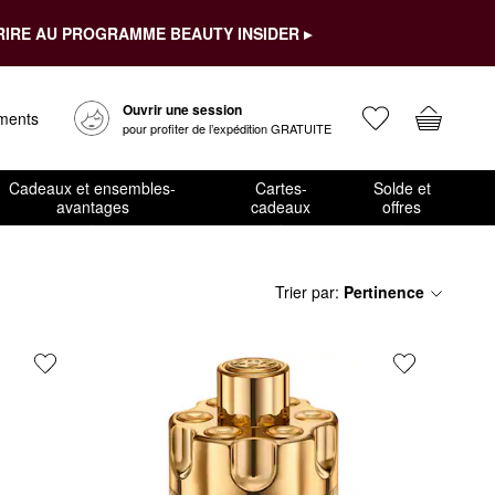
RIRE AU PROGRAMME BEAUTY INSIDER ▸
Ouvrir une session
ements
pour profiter de l’expédition GRATUITE
Cadeaux et ensembles-
Cartes-
Solde et
avantages
cadeaux
offres
Trier par
:
Pertinence