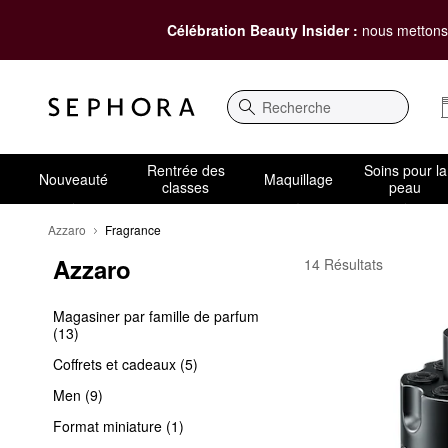
Célébration Beauty Insider :
nous mettons 
Recherche
Rentrée des
Soins pour la
Nouveauté
Maquillage
classes
peau
Azzaro
Fragrance
Azzaro
Azzaro Fragrance
14 Résultats
Magasiner par famille de parfum
(13)
Coffrets et cadeaux (5)
Men (9)
Format miniature (1)