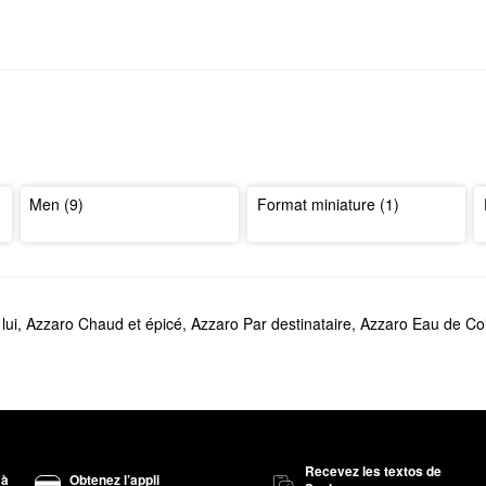
Men (9)
Format miniature (1)
lui
,
Azzaro Chaud et épicé
,
Azzaro Par destinataire
,
Azzaro Eau de Co
Recevez les textos de
 à
Obtenez l’appli