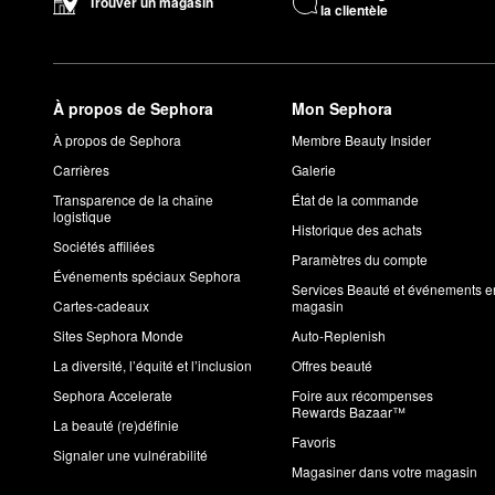
Trouver un magasin
la clientèle
À propos de Sephora
Mon Sephora
À propos de Sephora
Membre Beauty Insider
Carrières
Galerie
Transparence de la chaîne
État de la commande
logistique
Historique des achats
Sociétés affiliées
Paramètres du compte
Événements spéciaux Sephora
Services Beauté et événements e
Cartes-cadeaux
magasin
Sites Sephora Monde
Auto-Replenish
La diversité, l’équité et l’inclusion
Offres beauté
Sephora Accelerate
Foire aux récompenses
Rewards Bazaar™
La beauté (re)définie
Favoris
Signaler une vulnérabilité
Magasiner dans votre magasin