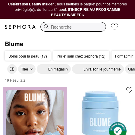
Célébration Beauty Insider :
nous mettons le paquet pour nos membres
privilégié(e)s du 1er au 31 août.
S’INSCRIRE AU PROGRAMME
BEAUTY INSIDER ▸
Recherche
Blume
Soins pour la peau (17)
Pur et sain chez Sephora (12)
Format minia
Trier
En magasin
Livraison le jour même
Gam
19 Résultats
Blume