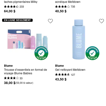
taches pigmentaires Milky
acnéique Meltdown
233
735
64,00 $
40,50 $
EN LIGNE SEULEMENT
Blume
Blume
Trousse d’essentiels en format de 
Gel nettoyant Meltdown
voyage Blume Babies
127
33
43,50 $
38,00 $
(53,00 $ valeur)