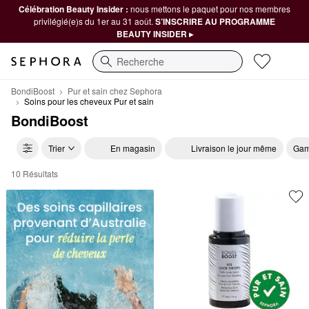
Célébration Beauty Insider :
nous mettons le paquet pour nos membres
privilégié(e)s du 1er au 31 août.
S’INSCRIRE AU PROGRAMME
BEAUTY INSIDER ▸
Recherche
BondiBoost
Pur et sain chez Sephora
Soins pour les cheveux Pur et sain
BondiBoost
Trier
En magasin
Livraison le jour même
Gam
10 Résultats
BondiBoost Soins pour les cheveux Pur et sain