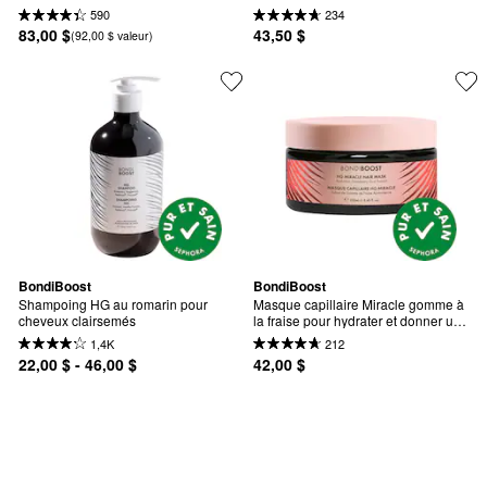
clairsemés avec romarin
HG Gwberry Gum
590
234
83,00 $
43,50 $
(92,00 $ valeur)
BondiBoost
BondiBoost
Shampoing HG au romarin pour 
Masque capillaire Miracle gomme à 
cheveux clairsemés
la fraise pour hydrater et donner un 
éclat à vos cheveux.
1,4K
212
22,00 $ - 46,00 $
42,00 $