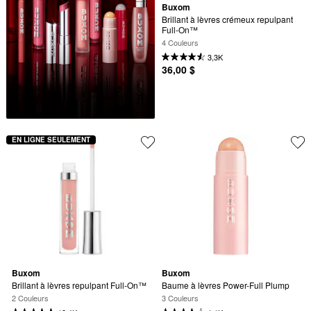
Buxom
Brillant à lèvres crémeux repulpant 
Full-On™
4 Couleurs
3,3K
36,00 $
EN LIGNE SEULEMENT
Buxom
Buxom
Brillant à lèvres repulpant Full-On™
Baume à lèvres Power-Full Plump
2 Couleurs
3 Couleurs