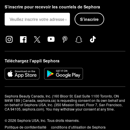
pinceau pour ldéfinir les contours. Définissez avec la pointe
S’inscrire pour recevoir les courriels de Sephora
effilée et remplissez avec le côté arrondi. Estompez et lissez la
couleur avec le pinceau.
S’inscrire
Le mascara BUXOM est-il hydrofuge?
Le
mascara volumisant Cils Buxom
ne l'est pas, mais nous
offrons une
version hydrofuge
.
Téléchargez l’appli Sephora
Sephora Beauty Canada, Inc. (160 Bloor St. East Suite 1100 Toronto, ON 
M4W 1B9 | Canada, sephora.ca) is requesting consent on its own behalf and 
on behalf of Sephora USA, Inc. (350 Mission Street, Floor 7, San Francisco, 
CA 94105, sephora.com). You may withdraw your consent at any time.
© 2026 Sephora USA, Inc. Tous droits réservés.
Politique de confidentialité
conditions d’utilisation de Sephora