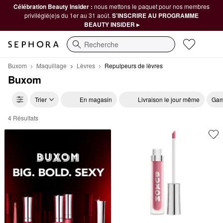
Célébration Beauty Insider :
nous mettons le paquet pour nos membres
privilégié(e)s du 1er au 31 août.
S’INSCRIRE AU PROGRAMME
BEAUTY INSIDER ▸
Recherche
Buxom
Maquillage
Lèvres
Repulpeurs de lèvres
Buxom
Trier
En magasin
Livraison le jour même
Gam
4 Résultats
Buxom Repulpeurs de lèvres