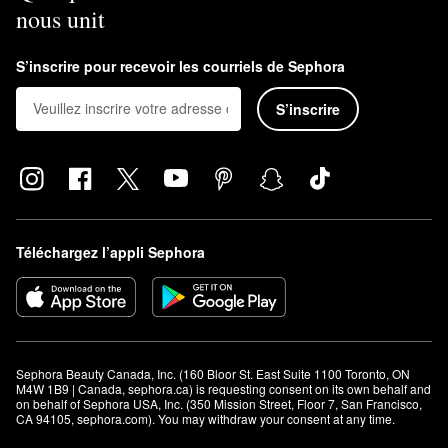
nous unit
pinceau pour ldéfinir les contours. Définissez avec la pointe
effilée et remplissez avec le côté arrondi. Estompez et lissez la
couleur avec le pinceau.
S’inscrire pour recevoir les courriels de Sephora
Le mascara BUXOM est-il hydrofuge?
S’inscrire
Le
mascara volumisant Cils Buxom
ne l'est pas, mais nous
offrons une
version hydrofuge
.
Téléchargez l’appli Sephora
Sephora Beauty Canada, Inc. (160 Bloor St. East Suite 1100 Toronto, ON 
M4W 1B9 | Canada, sephora.ca) is requesting consent on its own behalf and 
on behalf of Sephora USA, Inc. (350 Mission Street, Floor 7, San Francisco, 
CA 94105, sephora.com). You may withdraw your consent at any time.