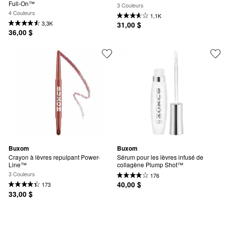
Full-On™
3 Couleurs
4 Couleurs
1,1K
3,3K
31,00 $
36,00 $
Buxom
Buxom
Crayon à lèvres repulpant Power-
Sérum pour les lèvres infusé de 
Line™
collagène Plump Shot™
3 Couleurs
176
40,00 $
173
33,00 $