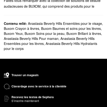
Faites-vous remarquer avec la collection de solutions de beauté
audacieuses de BUXOM, qui comprend des produits pour le
visage, des brillants à lèvres et des sérums, ainsi que du
maquillage pour les yeux.
Sephora offre-t-elle des essentiels BUXOM?
Contenu relié:
Anastasia Beverly Hills Ensembles pour le visage
,
Buxom Crayon à lèvres
,
Buxom Baumes et soins pour les lèvres
,
Sephora offre un vaste choix de produits de
maquillage
BUXOM.
Buxom Yeux
,
Buxom Soins pour la peau
,
Buxom Brillant à lèvres
,
Du mascara volumisant au fard à joues en poudre, il y a un
Anastasia Beverly Hills Pour maman
,
Anastasia Beverly Hills
produit pour chaque besoin en matière de beauté. Si vous vous
Ensembles pour les lèvres
,
Anastasia Beverly Hills Hydratants
intéressez aux
formules pour les lèvres
, assurez-vous de jeter
pour le corps
un coup d'œil aux brillants à lèvres repulpant, aux crayons, aux
sérums et aux baumes de BUXOM. Ils sont également
disponibles en format mini et en ensembles pratiques pour que
vous puissiez voyager avec vos produits préférés et partager
l’amour avec une amie.
Trouver un magasin
Quels sont les essentiels favoris de BUXOM?
Le populaire
brillant à lèvres repulpant Full-On™
amplifie le
Clavardage avec le service à la clientèle
volume des lèvres de façon considérable tout en laissant derrière
Recevez les textos de Sephora
lui un superbe fini brillant. Avec son complexe novateur de
S’inscrire maintenant
peptides qui donne des résultats impressionnants, les vitamines