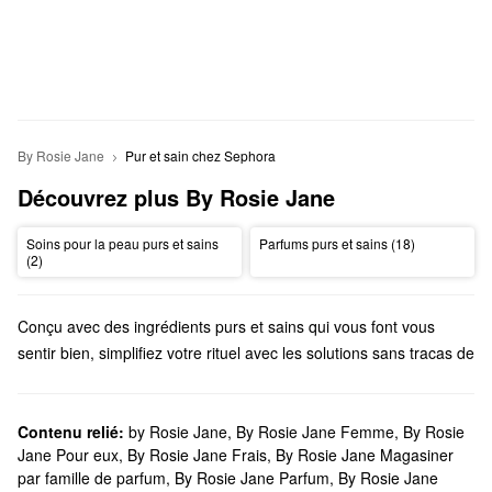
By Rosie Jane
Pur et sain chez Sephora
Découvrez plus By Rosie Jane
Soins pour la peau purs et sains
Parfums purs et sains (18)
(2)
Conçu avec des ingrédients purs et sains qui vous font vous
sentir bien, simplifiez votre rituel avec les solutions sans tracas de
Rosie Jane. Découvrez des parfums, des bougies, des gels
douche et tout ce qui se trouve entre eux.
Est-ce que Sephora offre des produits By Rosie Jane?
Contenu relié:
by Rosie Jane
,
By Rosie Jane Femme
,
By Rosie
Jane Pour eux
,
By Rosie Jane Frais
,
By Rosie Jane Magasiner
Vous trouverez une variété d’essentiels By Rosie Jane chez
par famille de parfum
,
By Rosie Jane Parfum
,
By Rosie Jane
Sephora. Vous cherchez des
parfums
? Parcourez des florales