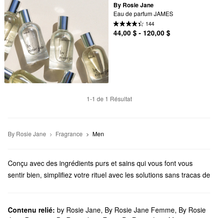
By Rosie Jane
Eau de parfum JAMES
144
44,00 $ - 120,00 $
1-1 de 1 Résultat
By Rosie Jane
Fragrance
Men
Conçu avec des ingrédients purs et sains qui vous font vous
sentir bien, simplifiez votre rituel avec les solutions sans tracas de
Rosie Jane. Découvrez des parfums, des bougies, des gels
douche et tout ce qui se trouve entre eux.
Est-ce que Sephora offre des produits By Rosie Jane?
Contenu relié:
by Rosie Jane
,
By Rosie Jane Femme
,
By Rosie