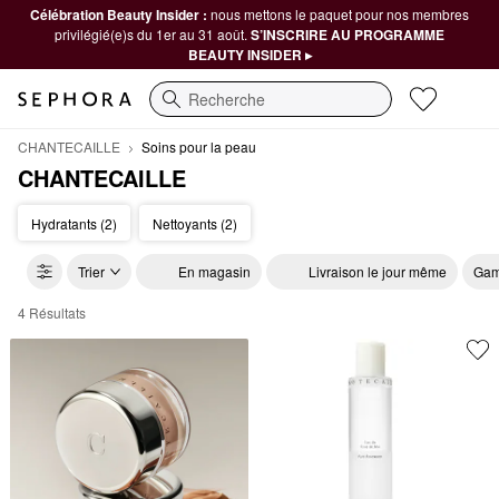
Célébration Beauty Insider :
nous mettons le paquet pour nos membres
privilégié(e)s du 1er au 31 août.
S’INSCRIRE AU PROGRAMME
BEAUTY INSIDER ▸
Recherche
CHANTECAILLE
Soins pour la peau
CHANTECAILLE
Hydratants (2)
Nettoyants (2)
Trier
En magasin
Livraison le jour même
Gam
4 Résultats
CHANTECAILLE Soins pour la peau