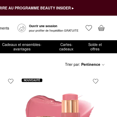
RIRE AU PROGRAMME BEAUTY INSIDER ▸
Ouvrir une session
ements
pour profiter de l’expédition GRATUITE
Cadeaux et ensembles-
Cartes-
Solde et
avantages
cadeaux
offres
Trier par
:
Pertinence
NOUVEAUTÉ