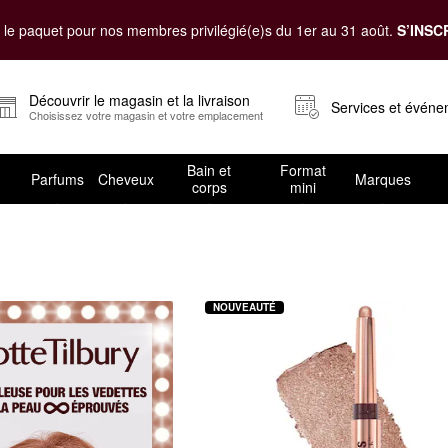
le paquet pour nos membres privilégié(e)s du 1er au 31 août.
S’INSC
Découvrir le magasin et la livraison
Services et évén
Choisissez votre magasin et votre emplacement
Bain et
Format
Parfums
Cheveux
Marques
corps
mini
NOUVEAUTÉ