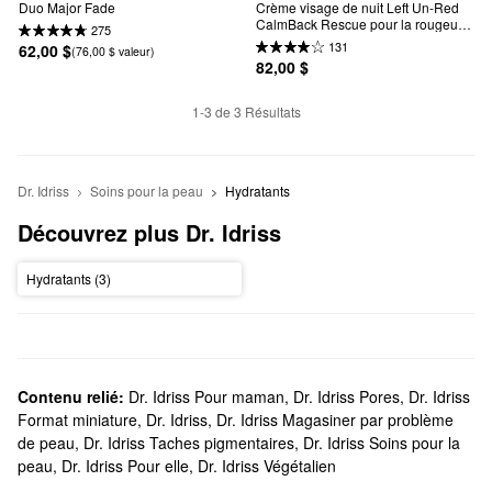
Duo Major Fade
Crème visage de nuit Left Un-Red 
CalmBack Rescue pour la rougeur 
275
et la barrière cutanée perturbée
131
62,00 $
(76,00 $ valeur)
82,00 $
1-3 de 3 Résultats
Dr. Idriss
Soins pour la peau
Hydratants
Découvrez plus Dr. Idriss
Hydratants (3)
Contenu relié:
Dr. Idriss Pour maman
,
Dr. Idriss Pores
,
Dr. Idriss
Format miniature
,
Dr. Idriss
,
Dr. Idriss Magasiner par problème
de peau
,
Dr. Idriss Taches pigmentaires
,
Dr. Idriss Soins pour la
peau
,
Dr. Idriss Pour elle
,
Dr. Idriss Végétalien