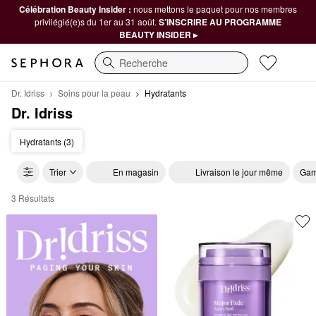
Célébration Beauty Insider :
nous mettons le paquet pour nos membres
privilégié(e)s du 1er au 31 août.
S’INSCRIRE AU PROGRAMME
BEAUTY INSIDER ▸
Recherche
Dr. Idriss
Soins pour la peau
Hydratants
Dr. Idriss
Hydratants (3)
Trier
En magasin
Livraison le jour même
Gam
3 Résultats
Dr. Idriss Hydratants