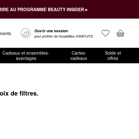
RIRE AU PROGRAMME BEAUTY INSIDER ▸
Ouvrir une session
ements
pour profiter de l’expédition GRATUITE
Cadeaux et ensembles-
Cartes-
Solde et
avantages
cadeaux
offres
x de filtres.