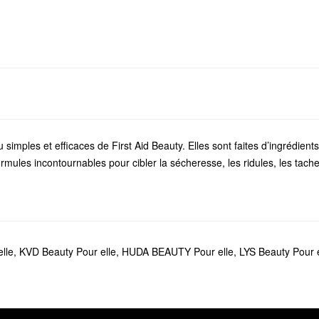
 simples et efficaces de First Aid Beauty. Elles sont faites d’ingrédient
mules incontournables pour cibler la sécheresse, les ridules, les tache
e First Aid Beauty chez Sephora. Si vous cherchez un nouvel
hydratan
 très sèche, contrôler le sébum, soulager les rougeurs et plus encore.
rituel? First Aid Beauty offre une variété de
formules véganes
, notamme
lle
,
KVD Beauty Pour elle
,
HUDA BEAUTY Pour elle
,
LYS Beauty Pour e
pour les lèvres.
Ultra Repair®
de First Aid Beauty offre une hydratation rapide et durab