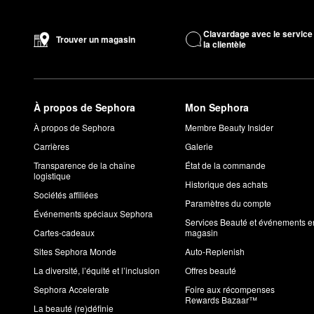
L’
exfoliant pour le corps KP Bump Eraser avec 10 % d’AHA
est 
ponce aident à éliminer les cellules mortes de la peau, tandis qu
Clavardage avec le service
Trouver un magasin
la clientèle
Conçus pour améliorer la texture de votre peau et rehausser le 
Puis-je utiliser la crème Ultra Repair de First Aid Beauty 
Vous pouvez appliquer la
crème hydratation intense Ultra Repa
First Aid Beauty est-elle une marque pure et saine?
À propos de Sephora
Mon Sephora
First Aid Beauty est
Pur et sain Sephora
et s’engage à garder pl
À propos de Sephora
Membre Beauty Insider
comprennent des colorants artificiels, des parfums artificiels, d
Carrières
Galerie
À quelle fréquence devriez-vous utiliser les rondelles écla
Vous pouvez utiliser les
rondelles éclat du visage
de First Aid B
Transparence de la chaîne
État de la commande
logistique
Historique des achats
Sociétés affiliées
Paramètres du compte
Événements spéciaux Sephora
Services Beauté et événements e
Cartes-cadeaux
magasin
Sites Sephora Monde
Auto-Replenish
La diversité, l’équité et l’inclusion
Offres beauté
Sephora Accelerate
Foire aux récompenses
Rewards Bazaar™
La beauté (re)définie