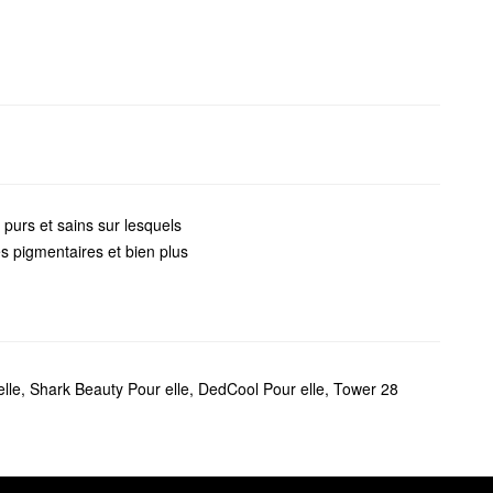
s purs et sains sur lesquels
s pigmentaires et bien plus
t
, vous avez de la chance.
nt des exfoliants pour le
lle
,
Shark Beauty Pour elle
,
DedCool Pour elle
,
Tower 28
le pour la peau sèche et