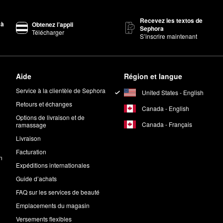
un autre favori pour donner un teint d’apparence plus saine. Les perle
Recevez les textos de
e l’acide glycolique et l’acide lactique exfolient et augmentent la lumino
 à
Obtenez l’appli
Sephora
Télécharger
facteur d’éclat, les
rondelles éclat du visage
de First Aid Beauty sont a
S’inscrire maintenant
sur mon visage?
ir®
sur le visage et le corps.
Aide
Région et langue
us de 1 300 ingrédients potentiellement nocifs hors de toutes les form
Service à la clientèle de Sephora
United States - English
es parabènes et de l’éthanol.
Retours et échanges
t du visage de First Aid Beauty?
Canada - English
eauty tous les jours.
Options de livraison et de
Canada - Français
ramassage
Livraison
Facturation
n
Expéditions internationales
Guide d’achats
FAQ sur les services de beauté
Emplacements du magasin
Versements flexibles