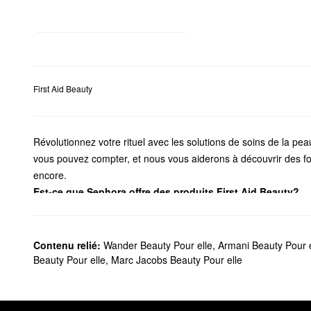
First Aid Beauty
Révolutionnez votre rituel avec les solutions de soins de la peau
vous pouvez compter, et nous vous aiderons à découvrir des for
encore.
Est-ce que Sephora offre des produits First Aid Beauty?
Vous trouverez une gamme de produits de
soins pour la peau
d
Parcourez les formules très performantes pour hydrater la peau
Voulez-vous éliminer les ingrédients d’origine animale de votre 
Contenu relié:
Wander Beauty Pour elle
,
Armani Beauty Pour e
corps, des crèmes pour les yeux, du démaquillant et des soins 
Beauty Pour elle
,
Marc Jacobs Beauty Pour elle
Quels sont les meilleurs vendeurs de First Aid Beauty?
Avec l’aide de l’avoine colloïdale, la
crème hydratation intense 
irritée.