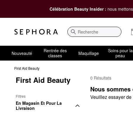
Célébration Beauty Insider :
nous mettons 
Recherche
Rentrée des
Soins pour la
Nouveauté
Maquillage
classes
peau
First Aid Beauty
First Aid Beauty
0 Résultats
First Aid Beauty Pour e
Nous sommes dé
Filtres
Veuillez essayer de m
En Magasin Et Pour La 
Livraison