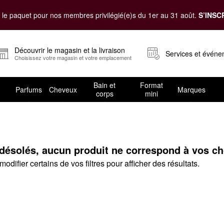
le paquet pour nos membres privilégié(e)s du 1er au 31 août.
S’INSC
Découvrir le magasin et la livraison
Services et évén
Choisissez votre magasin et votre emplacement
Bain et
Format
Parfums
Cheveux
Marques
corps
mini
lle
solés, aucun produit ne correspond à vos choi
odifier certains de vos filtres pour afficher des résultats.