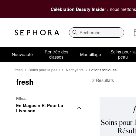
Célébration Beauty Insider :
nous mettons 
Recherche
Rentrée des
Soins pour la
Nouveauté
Maquillage
classes
peau
fresh
Soins pour la peau
Nettoyants
Lotions toniques
fresh
fresh Lotions toniques
2 Résultats
Filtres
En Magasin Et Pour La 
Livraison