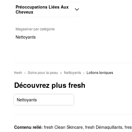
Préoccupations Liées Aux 
Cheveux
Magasiner par catégorie
Nettoyants
fresh
Soins pour la peau
Nettoyants
Lotions toniques
Découvrez plus fresh
Nettoyants
Contenu relié:
fresh Clean Skincare
,
fresh Démaquillants
,
fre