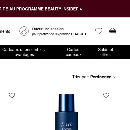
RIRE AU PROGRAMME BEAUTY INSIDER ▸
Ouvrir une session
ements
pour profiter de l’expédition GRATUITE
Cadeaux et ensembles-
Cartes-
Solde et
avantages
cadeaux
offres
Trier par
:
Pertinence