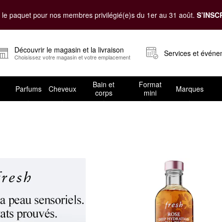
le paquet pour nos membres privilégié(e)s du 1er au 31 août.
S’INSC
Découvrir le magasin et la livraison
Services et évén
Choisissez votre magasin et votre emplacement
Bain et
Format
Parfums
Cheveux
Marques
corps
mini