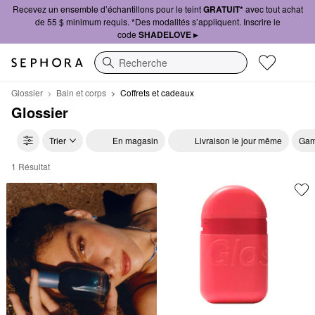
Recevez un ensemble d’échantillons pour le teint
GRATUIT*
avec tout achat
de 55 $ minimum requis. *Des modalités s’appliquent. Inscrire le
code
SHADELOVE ▸
Recherche
Glossier
Bain et corps
Coffrets et cadeaux
Glossier
Trier
En magasin
Livraison le jour même
Gam
1 Résultat
Glossier Coffrets et cadeaux