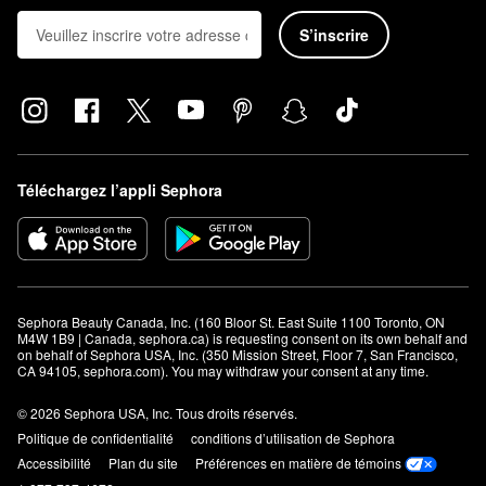
également don de 1 % de profits annuels au projet à l’organisme
de droits des animaux Nonhuman Rights Project et offre une
S’inscrire
vaste sélection de produits de beauté véganes.
Téléchargez l’appli Sephora
Sephora Beauty Canada, Inc. (160 Bloor St. East Suite 1100 Toronto, ON 
M4W 1B9 | Canada, sephora.ca) is requesting consent on its own behalf and 
on behalf of Sephora USA, Inc. (350 Mission Street, Floor 7, San Francisco, 
CA 94105, sephora.com). You may withdraw your consent at any time.
© 2026 Sephora USA, Inc. Tous droits réservés.
Politique de confidentialité
conditions d’utilisation de Sephora
Accessibilité
Plan du site
Préférences en matière de témoins