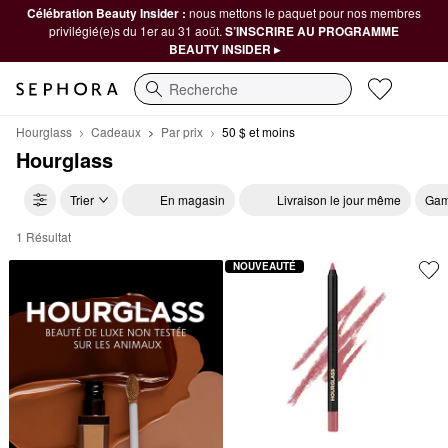
Célébration Beauty Insider :
nous mettons le paquet pour nos membres
privilégié(e)s du 1er au 31 août.
S’INSCRIRE AU PROGRAMME
BEAUTY INSIDER ▸
Recherche
Hourglass
Cadeaux
Par prix
50 $ et moins
Hourglass
Trier
En magasin
Livraison le jour même
Gam
1 Résultat
Hourglass 50 $ et moins
NOUVEAUTÉ