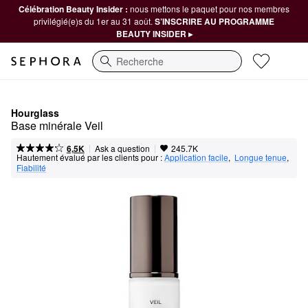
Célébration Beauty Insider :
nous mettons le paquet pour nos membres
privilégié(e)s du 1er au 31 août.
S’INSCRIRE AU PROGRAMME
BEAUTY INSIDER ▸
Recherche
Hourglass
Base minérale Veil
|
|
Ask a question
6,5K
245.7K
Hautement évalué par les clients pour :
Application facile
,  
Longue tenue
,  
Fiabilité