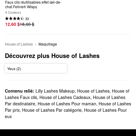
Faux cils réutilisables effet œil-de-
chat Feline® Wispy
4 Couleurs
33
12,60 $
18,00 $
House of Lashes
Maquillage
Découvrez plus House of Lashes
Yeux (2)
Contenu relié:
Lilly Lashes Makeup
,
House of Lashes
,
House of
Lashes Faux cils
,
House of Lashes Cadeaux
,
House of Lashes
Par destinataire
,
House of Lashes Pour maman
,
House of Lashes
Par prix
,
House of Lashes Par catégorie
,
House of Lashes Pour
eux