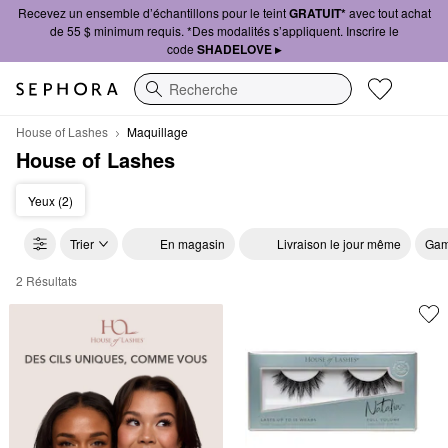
Recevez un ensemble d’échantillons pour le teint
GRATUIT*
avec tout achat
de 55 $ minimum requis. *Des modalités s’appliquent. Inscrire le
code
SHADELOVE ▸
Recherche
House of Lashes
Maquillage
House of Lashes
Yeux (2)
Trier
En magasin
Livraison le jour même
Gam
2 Résultats
House of Lashes Maquillage