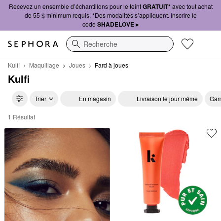
Recevez un ensemble d’échantillons pour le teint
GRATUIT*
avec tout achat
de 55 $ minimum requis. *Des modalités s’appliquent. Inscrire le
code
SHADELOVE ▸
Recherche
Kulfi
Maquillage
Joues
Fard à joues
Kulfi
Trier
En magasin
Livraison le jour même
Gam
1 Résultat
Kulfi Fard à joues