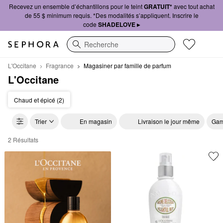
Recevez un ensemble d’échantillons pour le teint
GRATUIT*
avec tout achat
de 55 $ minimum requis. *Des modalités s’appliquent. Inscrire le
code
SHADELOVE ▸
Recherche
L'Occitane
Fragrance
Magasiner par famille de parfum
L'Occitane
Chaud et épicé (2)
Trier
En magasin
Livraison le jour même
Gam
2 Résultats
L'Occitane Magasiner par famille de parfum