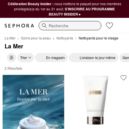
Célébration Beauty Insider :
nous mettons le paquet pour nos membres
privilégié(e)s du 1er au 31 août.
S’INSCRIRE AU PROGRAMME
BEAUTY INSIDER ▸
Recherche
La Mer
Soins pour la peau
Nettoyants
Nettoyants pour le visage
La Mer
Trier
En magasin
Livraison le jour même
Gam
2 Résultats
La Mer Nettoyants pour le visage