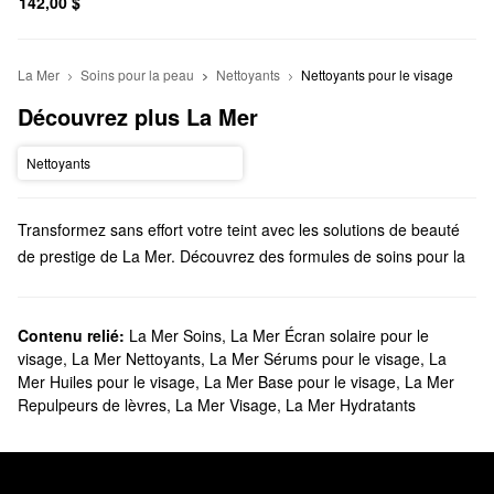
142,00 $
La Mer
Soins pour la peau
Nettoyants
Nettoyants pour le visage
Découvrez plus La Mer
Nettoyants
Transformez sans effort votre teint avec les solutions de beauté
de prestige de La Mer. Découvrez des formules de soins pour la
peau ciblées, du maquillage longue tenue, des essentiels riches
pour le bain et le corps, et tout ce qui se trouve entre les deux.
Sephora offre-t-elle La Mer?
Contenu relié:
La Mer Soins
,
La Mer Écran solaire pour le
visage
,
La Mer Nettoyants
,
La Mer Sérums pour le visage
,
La
Nous proposons de nombreux produits de
soins de la peau
La
Mer Huiles pour le visage
,
La Mer Base pour le visage
,
La Mer
Mer chez Sephora. Trouvez les formules idéales pour lutter
Repulpeurs de lèvres
,
La Mer Visage
,
La Mer Hydratants
contre la sécheresse, l’aspect terne, les ridules, les pores
obstrués et bien plus encore. Et si vous avez besoin de préparer
quelque chose sur le pouce, n’hésitez pas à vous procurer
certaines de nos versions miniatures de vos produits préférés.