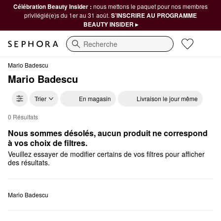
Célébration Beauty Insider :
nous mettons le paquet pour nos membres
privilégié(e)s du 1er au 31 août.
S’INSCRIRE AU PROGRAMME
BEAUTY INSIDER ▸
Recherche
Mario Badescu
Mario Badescu
Trier
En magasin
Livraison le jour même
0 Résultats
Mario Badescu Coffrets et cadeaux
Nous sommes désolés, aucun produit ne correspond 
à vos choix de filtres.
Veuillez essayer de modifier certains de vos filtres pour afficher
des résultats.
Mario Badescu