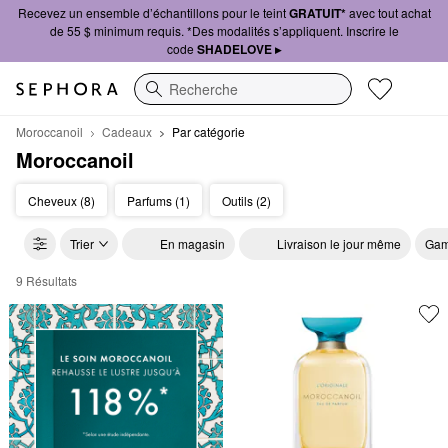
Recevez un ensemble d’échantillons pour le teint
GRATUIT*
avec tout achat
de 55 $ minimum requis. *Des modalités s’appliquent. Inscrire le
code
SHADELOVE ▸
Recherche
Moroccanoil
Cadeaux
Par catégorie
Moroccanoil
Cheveux (8)
Parfums (1)
Outils (2)
Trier
En magasin
Livraison le jour même
Gam
9 Résultats
Moroccanoil Par catégorie