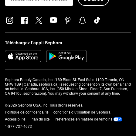
envisager d’augmenter la fréquence et de l’utiliser trois fois ou
plus par semaine.
Les produits Moroccanoil sont-ils testés sur des animaux?
Non. Moroccanoil est une marque qui ne teste pas ses produits
sur les animaux. Aucun de ses ingrédients, de ses formules ou
Téléchargez l’appli Sephora
de ses produits n’est testé sur des animaux.
Sephora Beauty Canada, Inc. (160 Bloor St. East Suite 1100 Toronto, ON 
M4W 1B9 | Canada, sephora.ca) is requesting consent on its own behalf and 
on behalf of Sephora USA, Inc. (350 Mission Street, Floor 7, San Francisco, 
CA 94105, sephora.com). You may withdraw your consent at any time.
© 2026 Sephora USA, Inc. Tous droits réservés.
Politique de confidentialité
conditions d’utilisation de Sephora
Accessibilité
Plan du site
Préférences en matière de témoins
1-877-737-4672