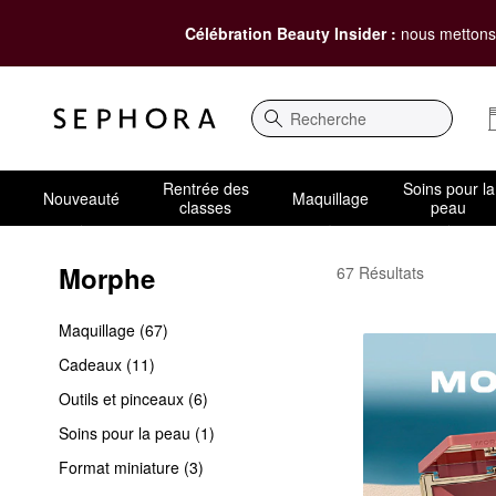
Célébration Beauty Insider :
nous mettons 
Recherche
Rentrée des
Soins pour la
Nouveauté
Maquillage
classes
peau
Morphe
Morphe
67 Résultats
Maquillage (67)
Cadeaux (11)
Outils et pinceaux (6)
Soins pour la peau (1)
Format miniature (3)