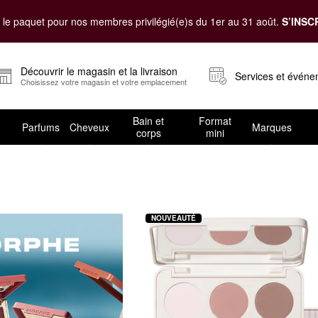
le paquet pour nos membres privilégié(e)s du 1er au 31 août.
S’INSC
Découvrir le magasin et la livraison
Services et évén
Choisissez votre magasin et votre emplacement
Bain et
Format
Parfums
Cheveux
Marques
corps
mini
NOUVEAUTÉ