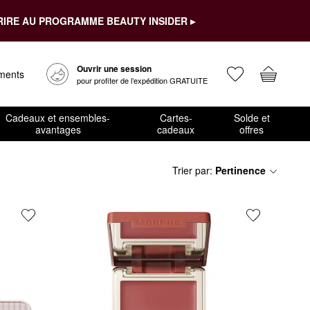
RIRE AU PROGRAMME BEAUTY INSIDER ▸
Ouvrir une session
ements
pour profiter de l’expédition GRATUITE
Cadeaux et ensembles-
Cartes-
Solde et
avantages
cadeaux
offres
Trier par
:
Pertinence