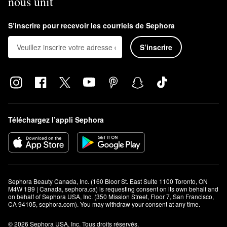
nous unit
joues et votre cou. Massez l’excès de formule sur votre peau
pour obtenir des avantages supplémentaires.
S’inscrire pour recevoir les courriels de Sephora
S’inscrire
Téléchargez l’appli Sephora
Sephora Beauty Canada, Inc. (160 Bloor St. East Suite 1100 Toronto, ON 
M4W 1B9 | Canada, sephora.ca) is requesting consent on its own behalf and 
on behalf of Sephora USA, Inc. (350 Mission Street, Floor 7, San Francisco, 
CA 94105, sephora.com). You may withdraw your consent at any time.
© 2026 Sephora USA, Inc. Tous droits réservés.