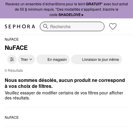
Recevez un ensemble d’échantillons pour le teint
GRATUIT*
avec tout achat
de 55 $ minimum requis. *Des modalités s’appliquent. Inscrire le
code
SHADELOVE ▸
Recherche
NuFACE
NuFACE
Trier
En magasin
Livraison le jour même
0 Résultats
NuFACE Nettoyants
Nous sommes désolés, aucun produit ne correspond 
à vos choix de filtres.
Veuillez essayer de modifier certains de vos filtres pour afficher
des résultats.
NuFACE