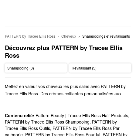
PATTERN by Tracee Ellis Ross
Cheveux
Shampooings et revitalisants
Découvrez plus PATTERN by Tracee Ellis 
Ross
Shampooing (3)
Revitalisant (5)
Mettez en valeur vos cheveux les plus sains avec PATTERN by
Tracee Ellis Ross. Des crèmes coiffantes personnalisées aux
pinceaux novateurs, vous trouverez des solutions
incontournables pour chaque élément de votre rituel.
Est-ce que Sephora offre des produits PATTERN by Tracee
Contenu relié:
Pattern Beauty | Tracee Ellis Ross Hair Products
,
PATTERN by Tracee Ellis Ross Shampooing
,
PATTERN by
Ellis Ross?
Tracee Ellis Ross Outils
,
PATTERN by Tracee Ellis Ross Par
Sephora propose de nombreux produits pour les
cheveux
catégorie
,
PATTERN by Tracee Ellis Ross Pour lui
,
PATTERN by