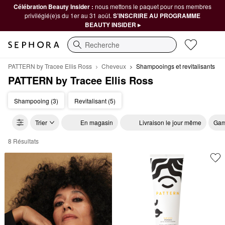
Célébration Beauty Insider :
nous mettons le paquet pour nos membres
privilégié(e)s du 1er au 31 août.
S’INSCRIRE AU PROGRAMME
BEAUTY INSIDER ▸
Recherche
PATTERN by Tracee Ellis Ross
Cheveux
Shampooings et revitalisants
PATTERN by Tracee Ellis Ross
Shampooing (3)
Revitalisant (5)
Trier
En magasin
Livraison le jour même
Gam
8 Résultats
PATTERN by Tracee Ellis Ross Shampooings et revitalisants