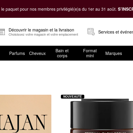
le paquet pour nos membres privilégié(e)s du 1er au 31 août.
S’INSC
Découvrir le magasin et la livraison
Services et évén
Choisissez votre magasin et votre emplacement
Bain et
Format
Parfums
Cheveux
Marques
corps
mini
ar problème de peau
NOUVEAUTÉ