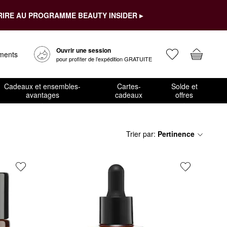
RIRE AU PROGRAMME BEAUTY INSIDER ▸
Ouvrir une session
ements
pour profiter de l’expédition GRATUITE
Cadeaux et ensembles-
Cartes-
Solde et
avantages
cadeaux
offres
Trier par
:
Pertinence