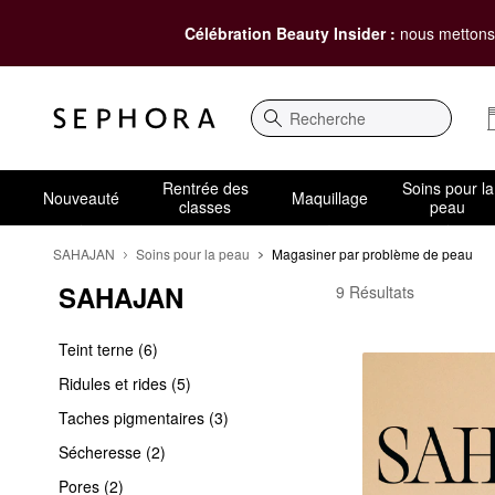
Célébration Beauty Insider :
nous mettons 
Recherche
Rentrée des
Soins pour la
Nouveauté
Maquillage
classes
peau
SAHAJAN
Soins pour la peau
Magasiner par problème de peau
SAHAJAN
SAHAJAN Magasiner p
9 Résultats
Teint terne (6)
Ridules et rides (5)
Taches pigmentaires (3)
Sécheresse (2)
Pores (2)