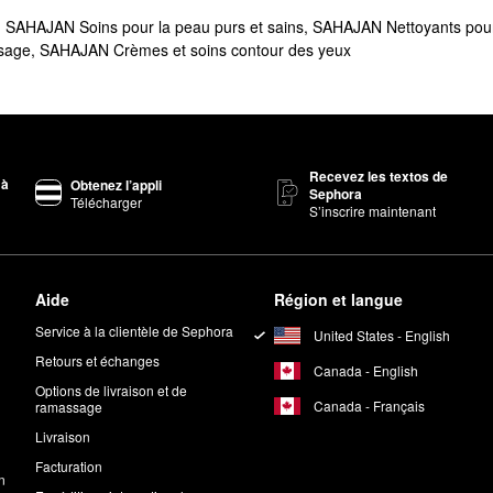
,
SAHAJAN Soins pour la peau purs et sains
,
SAHAJAN Nettoyants pour
sage
,
SAHAJAN Crèmes et soins contour des yeux
Recevez les textos de
 à
Obtenez l’appli
Sephora
Télécharger
S’inscrire maintenant
Aide
Région et langue
Service à la clientèle de Sephora
United States - English
Retours et échanges
Canada - English
Options de livraison et de
Canada - Français
ramassage
Livraison
Facturation
n