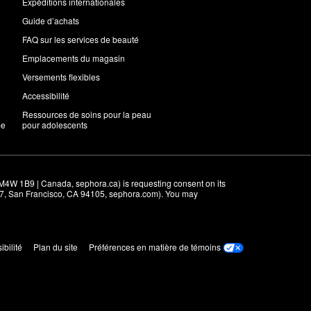
Expéditions internationales
Guide d’achats
FAQ sur les services de beauté
Emplacements du magasin
Versements flexibles
Accessibilité
Ressources de soins pour la peau
me
pour adolescents
M4W 1B9 | Canada, sephora.ca) is requesting consent on its 
r 7, San Francisco, CA 94105, sephora.com). You may 
ibilité
Plan du site
Préférences en matière de témoins