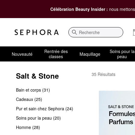
Célébration Beauty Insider :
nous mettons 
Recherche
Rentrée des
Soins pour la
Nouveauté
Maquillage
classes
peau
Salt & Stone
Salt & Stone
35 Résultats
Bain et corps (31)
Cadeaux (25)
Pur et sain chez Sephora (24)
Soins pour la peau (20)
Homme (28)