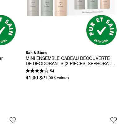
Salt & Stone
er
MINI ENSEMBLE-CADEAU DÉCOUVERTE 
DE DÉODORANTS (3 PIÈCES, SEPHORA : 
SANTAL, BERG, SAFRAN)
54
41,00 $
(51,00 $ valeur)