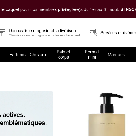
le paquet pour nos membres privilégié(e)s du 1er au 31 août.
S’INSC
Découvrir le magasin et la livraison
Services et évén
Choisissez votre magasin et votre emplacement
Bain et
Format
Parfums
Cheveux
Marques
corps
mini