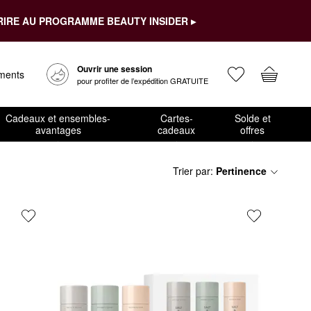
RIRE AU PROGRAMME BEAUTY INSIDER ▸
Ouvrir une session
ements
pour profiter de l’expédition GRATUITE
Cadeaux et ensembles-
Cartes-
Solde et
avantages
cadeaux
offres
Trier par
:
Pertinence