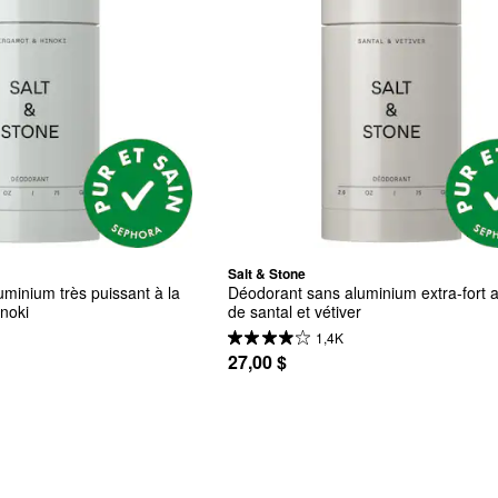
Salt & Stone
minium très puissant à la 
Déodorant sans aluminium extra-fort a
noki
de santal et vétiver
1,4K
27,00 $