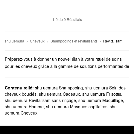
1-9 de 9 Résultats
shu uemura
Cheveux
Shampooings et revitalisants
Revitalisant
Préparez-vous à donner un nouvel élan à votre rituel de soins
pour les cheveux grâce à la gamme de solutions performantes de
shu uemura. Des produits de base quotidiens aux soins
personnalisés, vous trouverez des formules adaptées à vos
priorités.
Contenu relié:
shu uemura Shampooing
,
shu uemura Soin des
cheveux bouclés
,
shu uemura Cadeaux
,
shu uemura Frisottis
,
Sephora vend-elle les produits shu uemura?
shu uemura Revitalisant sans rinçage
,
shu uemura Maquillage
,
Sephora vend de nombreux produits pour les cheveux shu
shu uemura Homme
,
shu uemura Masques capillaires
,
shu
uemura. À la recherche
d’un shampoing et revitalisant
? Nous
uemura Cheveux
proposons des options sans danger pour les cheveux, des
formules qui combattent les peaux mortes, des solutions qui
rehaussent la brillance, des produits très hydratants, et plus