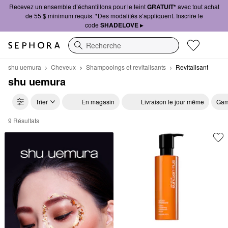
Recevez un ensemble d’échantillons pour le teint
GRATUIT*
avec tout achat
de 55 $ minimum requis. *Des modalités s’appliquent. Inscrire le
code
SHADELOVE ▸
Recherche
shu uemura
Cheveux
Shampooings et revitalisants
Revitalisant
shu uemura
Trier
En magasin
Livraison le jour même
Gam
9 Résultats
shu uemura Revitalisant