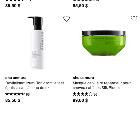
85,50 $
85,50 $
shu uemura
shu uemura
Revitalisant Izumi Tonic fortifiant et 
Masque capillaire réparateur pour 
épaississant à l’eau de riz
cheveux abîmés Silk Bloom
98
36
85,50 $
99,00 $