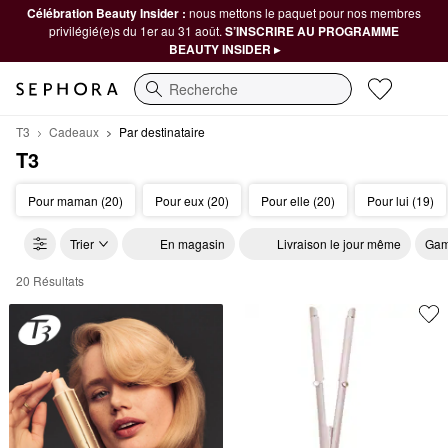
Célébration Beauty Insider :
nous mettons le paquet pour nos membres
privilégié(e)s du 1er au 31 août.
S’INSCRIRE AU PROGRAMME
BEAUTY INSIDER ▸
Recherche
T3
Cadeaux
Par destinataire
T3
Pour maman (20)
Pour eux (20)
Pour elle (20)
Pour lui (19)
Trier
En magasin
Livraison le jour même
Gam
20 Résultats
T3 Par destinataire