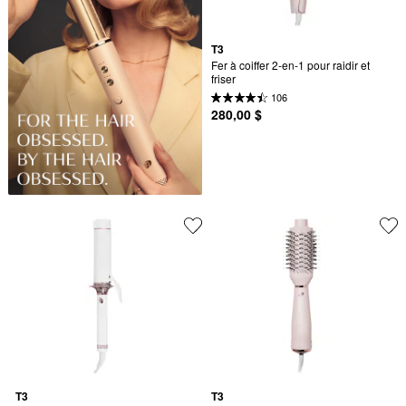
T3
Fer à coiffer 2-en-1 pour raidir et 
friser
106
280,00 $
T3
T3