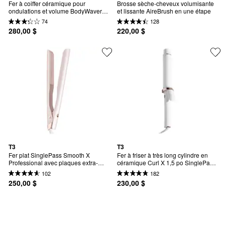
Fer à coiffer céramique pour 
Brosse sèche-cheveux volumisante 
ondulations et volume BodyWaver 
et lissante AireBrush en une étape
1,75 po Professional (blanc et or 
74
128
rose)
280,00 $
220,00 $
T3
T3
Fer plat SinglePass Smooth X 
Fer à friser à très long cylindre en 
Professional avec plaques extra-
céramique Curl X 1,5 po SinglePass 
longues
Curl
102
182
250,00 $
230,00 $