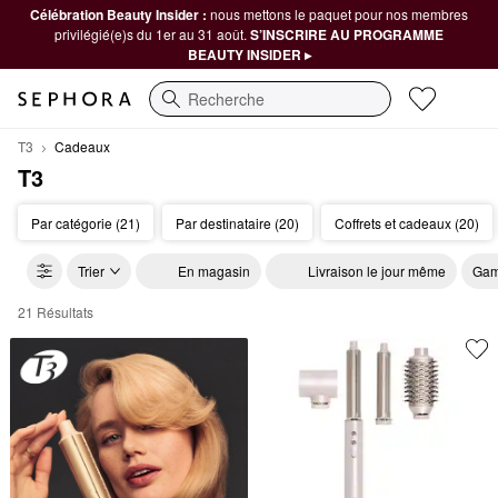
Célébration Beauty Insider :
nous mettons le paquet pour nos membres
privilégié(e)s du 1er au 31 août.
S’INSCRIRE AU PROGRAMME
BEAUTY INSIDER ▸
Recherche
T3
Cadeaux
T3
Par catégorie (21)
Par destinataire (20)
Coffrets et cadeaux (20)
Trier
En magasin
Livraison le jour même
Gam
21 Résultats
T3 Cadeaux