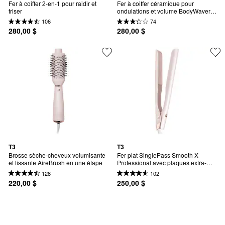
Fer à coiffer 2-en-1 pour raidir et 
Fer à coiffer céramique pour 
friser
ondulations et volume BodyWaver 
1,75 po Professional (blanc et or 
106
74
rose)
280,00 $
280,00 $
T3
T3
Brosse sèche-cheveux volumisante 
Fer plat SinglePass Smooth X 
et lissante AireBrush en une étape
Professional avec plaques extra-
longues
128
102
220,00 $
250,00 $