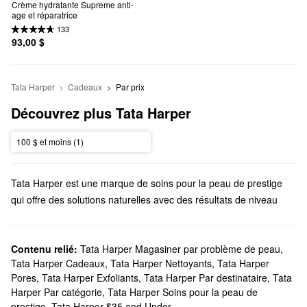
Crème hydratante Supreme anti-
age et réparatrice
133
93,00 $
Tata Harper
Cadeaux
Par prix
Découvrez plus Tata Harper
100 $ et moins (1)
Tata Harper est une marque de soins pour la peau de prestige
qui offre des solutions naturelles avec des résultats de niveau
supérieur. Qu’il s’agisse de nettoyants et d’hydratants quotidiens,
de crèmes personnalisées ou de soins des yeux, Tata Harper
offre des formules fiables pour chaque étape de votre rituel.
Contenu relié:
Tata Harper Magasiner par problème de peau
,
Tata Harper Cadeaux
,
Tata Harper Nettoyants
,
Tata Harper
Est-ce que Sephora offre Tata Harper?
Pores
,
Tata Harper Exfoliants
,
Tata Harper Par destinataire
,
Tata
Vous pouvez trouver de nombreux essentiels de
soins pour la
Harper Par catégorie
,
Tata Harper Soins pour la peau de
peau
de Tata Harper chez Sephora. À la recherche d’un nouvel
prestige
,
Tata Harper $35 and Under