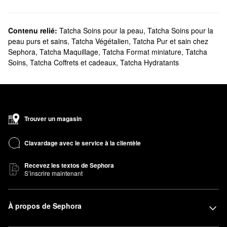
tant de choix de haute qualité à explorer.
Est-ce que Sephora offre des produits Tatcha?
Tatcha est une marque exclusive à Sephora et nous offrons des
Contenu relié:
Tatcha Soins pour la peau
,
Tatcha Soins pour la
peau purs et sains
,
Tatcha Végétalien
,
Tatcha Pur et sain chez
essentiels de
soins pour la peau
pour toutes les priorités. Vous
Sephora
,
Tatcha Maquillage
,
Tatcha Format miniature
,
Tatcha
cherchez un nouvel
hydratant
? Découvrez des formules
Soins
,
Tatcha Coffrets et cadeaux
,
Tatcha Hydratants
adaptées à tous les types de peau. Vous souhaitez trouver un
soin fiable? Parcourez les solutions Tatcha pour illuminer, lisser,
gérer les taches brunes, et plus encore. Vous pouvez également
faire le plein de vos essentiels préférés grâce à nos
ensembles-
cadeaux et nos ensembles-avantages
.
Trouver un magasin
Quels sont les meilleurs vendeurs parmi les produits Tatcha
?
Clavardage avec le service à la clientèle
La populaire
crème tonifiante et hydratante Dewy Skin
de Tatcha
hydrate intensément la peau et la rend plus rebondie.
Recevez les textos de Sephora
S’inscrire maintenant
L’
hydratant minimisant les pores sans huile Water Cream
est un
autre choix populaire pour resserrer les pores et contrôler le
sébum.
À propos de Sephora
Vous voulez plus d’éclat? La
brume peau fraîche Luminous
est
très appréciée pour son superbe fini lumineux.