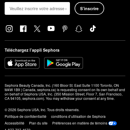
Comment utilise-t-on la base The Silk Canvas de Tatcha?
À l’aide du bout des doigts, appliquez une quantité de la base de
S’inscrire
la taille d’un grain de riz sur votre front, votre nez, votre menton,
vos paupières et vos joues. Massez sur votre peau et laissez
fondre complètement.
Téléchargez l’appli Sephora
Sephora Beauty Canada, Inc. (160 Bloor St. East Suite 1100 Toronto, ON 
M4W 1B9 | Canada, sephora.ca) is requesting consent on its own behalf and 
on behalf of Sephora USA, Inc. (350 Mission Street, Floor 7, San Francisco, 
CA 94105, sephora.com). You may withdraw your consent at any time.
© 2026 Sephora USA, Inc. Tous droits réservés.
Politique de confidentialité
conditions d’utilisation de Sephora
Accessibilité
Plan du site
Préférences en matière de témoins
1-877-737-4672