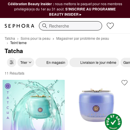
Célébration Beauty Insider :
nous mettons le paquet pour nos membres
privilégié(e)s du 1er au 31 août.
S’INSCRIRE AU PROGRAMME
BEAUTY INSIDER ▸
Recherche
Tatcha
Soins pour la peau
Magasiner par problème de peau
Teint terne
Tatcha
Trier
En magasin
Livraison le jour même
Gam
11 Résultats
Tatcha Teint terne