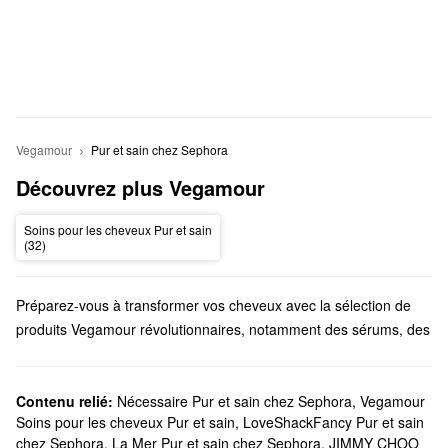
Vegamour
Pur et sain chez Sephora
Découvrez plus Vegamour
Soins pour les cheveux Pur et sain
(32)
Préparez-vous à transformer vos cheveux avec la sélection de
produits Vegamour révolutionnaires, notamment des sérums, des
compléments, des soins du cuir chevelu et des shampoings.
Est-ce que Sephora offre des produits Vegamour?
Nous vendons de nombreuses solutions pour les
Contenu relié:
Nécessaire Pur et sain chez Sephora
cheveux
,
Vegamour
Soins pour les cheveux Pur et sain
,
LoveShackFancy Pur et sain
Vegamour chez Sephora. Si vous avez des cheveux clairsemés,
chez Sephora
,
La Mer Pur et sain chez Sephora
,
JIMMY CHOO