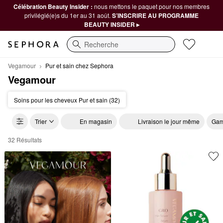
Célébration Beauty Insider :
nous mettons le paquet pour nos membres
privilégié(e)s du 1er au 31 août.
S’INSCRIRE AU PROGRAMME
BEAUTY INSIDER ▸
Recherche
Vegamour
Pur et sain chez Sephora
Vegamour
Soins pour les cheveux Pur et sain (32)
Trier
En magasin
Livraison le jour même
Gam
32 Résultats
Vegamour Pur et sain chez Sephora