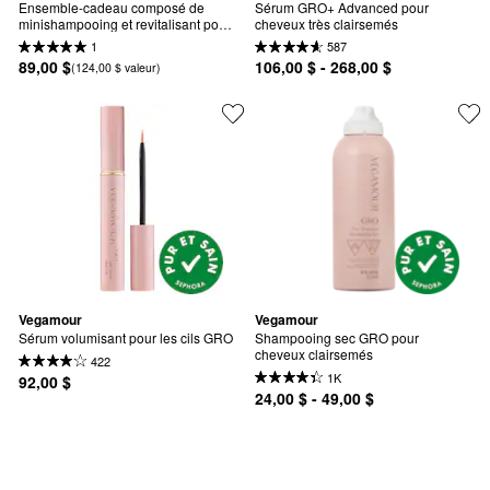
Ensemble-cadeau composé de 
Sérum GRO+ Advanced pour 
minishampooing et revitalisant pour 
cheveux très clairsemés
cheveux GRO
1
587
89,00 $
106,00 $ - 268,00 $
(124,00 $ valeur)
Vegamour
Vegamour
Sérum volumisant pour les cils GRO
Shampooing sec GRO pour 
cheveux clairsemés
422
1K
92,00 $
24,00 $ - 49,00 $