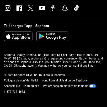
Vegamour propose plusieurs produits conçus pour cibler les
cheveux clairsemés.
Combien de temps faut-il pour que Vegamor agisse?
Vous pouvez vous attendre à voir les résultats du
sérum
Téléchargez l’appli Sephora
volumisant pour les cils
en quatre à six semaines.
Sephora Beauty Canada, Inc. (160 Bloor St. East Suite 1100 Toronto, ON 
M4W 1B9 | Canada, sephora.ca) is requesting consent on its own behalf and 
on behalf of Sephora USA, Inc. (350 Mission Street, Floor 7, San Francisco, 
CA 94105, sephora.com). You may withdraw your consent at any time.
© 2026 Sephora USA, Inc. Tous droits réservés.
Politique de confidentialité
conditions d’utilisation de Sephora
Accessibilité
Plan du site
Préférences en matière de témoins
1-877-737-4672