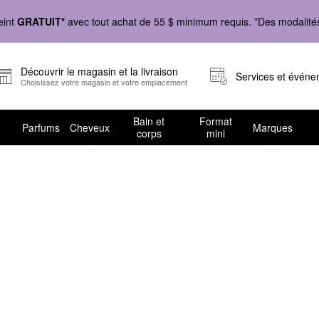
eint
GRATUIT*
avec tout achat de 55 $ minimum requis. *Des modalités 
Découvrir le magasin et la livraison
Services et évén
Choisissez votre magasin et votre emplacement
Bain et
Format
Parfums
Cheveux
Marques
corps
mini