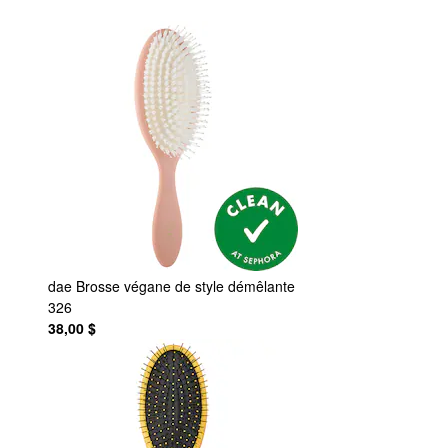
dae
Brosse végane de style démêlante
326
38,00 $