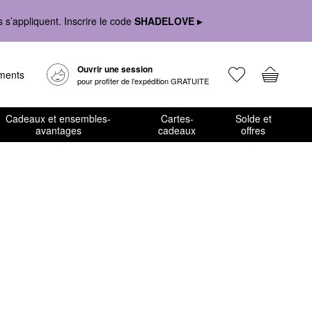
s’appliquent. Inscrire le code
SHADELOVE ▸
Ouvrir une session
ements
pour profiter de l’expédition GRATUITE
Cadeaux et ensembles-
Cartes-
Solde et
avantages
cadeaux
offres