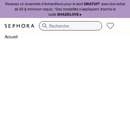
Recevez un ensemble d’échantillons pour le teint
GRATUIT*
avec tout achat
de 55 $ minimum requis. *Des modalités s’appliquent. Inscrire le
code
SHADELOVE ▸
Recherche
Accueil