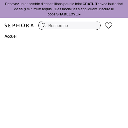
Recevez un ensemble d’échantillons pour le teint
GRATUIT*
avec tout achat
de 55 $ minimum requis. *Des modalités s’appliquent. Inscrire le
code
SHADELOVE ▸
Recherche
Accueil