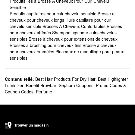
Produits liés à Brosse À Cheveux Pour Cuir Chevelu
Sensible
Produits capillaires pour cuir chevelu sensible
Brosse à
cheveux pour cheveux longs
Huile capillaire pour cuir
chevelu sensible
Brosses À Cheveux Confortables
Brosses
pour cheveux abîmés
Shampooings pour cuirs chevelus
sensibles
Brosse à cheveux pour extensions de cheveux
Brosses à brushing pour cheveux fins
Brosse à cheveux
pour cheveux emmêlés
Pinceaux de maquillage pour peaux
sensibles
Contenu relié:
Best Hair Products For Dry Hair
,
Best Highlighter
Luminizer
,
Benefit Browbar
,
Sephora Coupons, Promo Codes &
Coupon Codes
,
Perfume
Trouver un magasin