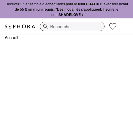
Recevez un ensemble d’échantillons pour le teint
GRATUIT*
avec tout achat
de 55 $ minimum requis. *Des modalités s’appliquent. Inscrire le
code
SHADELOVE ▸
Recherche
Accueil