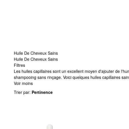
Huile De Cheveux Sains
Huile De Cheveux Sains
Filtres
Huile De Cheveux Sains
Les huiles capillaires sont un excellent moyen d'ajouter de l'h
shampooing sans rinçage. Voici quelques huiles capillaires sain
Voir moins
Trier par
:
Pertinence