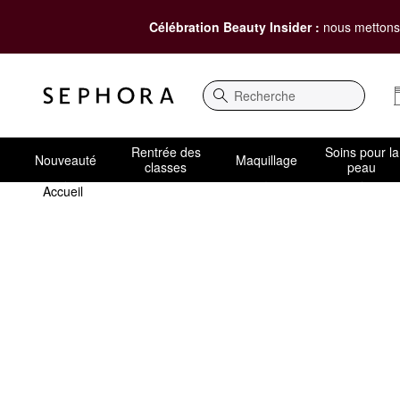
Célébration Beauty Insider :
nous mettons 
Recherche
Rentrée des
Soins pour la
Nouveauté
Maquillage
classes
peau
Accueil