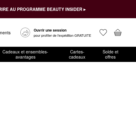
RIRE AU PROGRAMME BEAUTY INSIDER ▸
Ouvrir une session
ements
pour profiter de l’expédition GRATUITE
Cadeaux et ensembles-
Cartes-
Solde et
avantages
cadeaux
offres