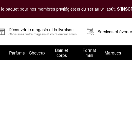
le paquet pour nos membres privilégié(e)s du 1er au 31 août.
S’INSC
Découvrir le magasin et la livraison
Services et évén
Choisissez votre magasin et votre emplacement
Bain et
Format
Parfums
Cheveux
Marques
corps
mini