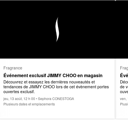
Fragrance
Fra
Événement exclusif JIMMY CHOO en magasin
Évé
Découvrez et essayez les dernières nouveautés et 
Déco
tendances de JIMMY CHOO lors de cet évènement portes 
de v
ouvertes exclusif.
ouve
jeu, 13 août, 12 h 00 • Sephora CONESTOGA
ven,
Plusieurs dates et emplacements
Plus