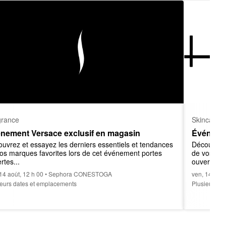
grance
Skincare
nement Versace exclusif en magasin
Événemen
uvrez et essayez les derniers essentiels et tendances 
Découvrez 
os marques favorites lors de cet événement portes 
de vos mar
rtes...
ouvertes...
 14 août, 12 h 00 • Sephora CONESTOGA
ven, 14 aoû
ieurs dates et emplacements
Plusieurs d