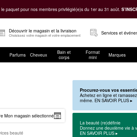
le paquet pour nos membres privilégié(e)s du 1er au 31 août.
S’INSC
Découvrir le magasin et la livraison
Services et évén
Choisissez votre magasin et votre emplacement
Bain et
Format
Parfums
Cheveux
Marques
corps
mini
Procurez-vous vos essentie
Achetez en ligne et ramassez e
même. EN SAVOIR PLUS ▸
ire Mon magasin sélectionné
La beauté (re)définie
Donnez une deuxième vie à v
vices beauté
EN SAVOIR PLUS ▸