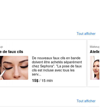
Tout afficher
up
Makeup
 de faux cils
Atelier d
De nouveaux faux cils en bande 
doivent être achetés séparément 
chez Sephora*. *La pose de faux 
cils est incluse avec tous les 
serv...
15$
/ 15 min
Tout afficher