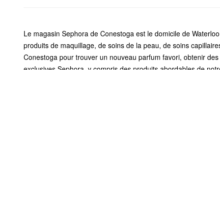
Le magasin Sephora de Conestoga est le domicile de Waterloo 
produits de maquillage, de soins de la peau, de soins capillai
Conestoga pour trouver un nouveau parfum favori, obtenir des 
exclusives Sephora, y compris des produits abordables de no
Insider pour accumuler des points que vous pouvez utiliser pou