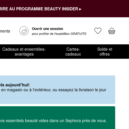
RIRE AU PROGRAMME BEAUTY INSIDER ▸
Ouvrir une session
ements
pour profiter de l’expédition GRATUITE
Cadeaux et ensembles-
Cartes-
Solde et
avantages
cadeaux
offres
ls aujourd’hui!
n magasin ou à l’extérieur, ou essayez la livraison le jour
os essentiels beauté vides dans un Sephora près de vous.