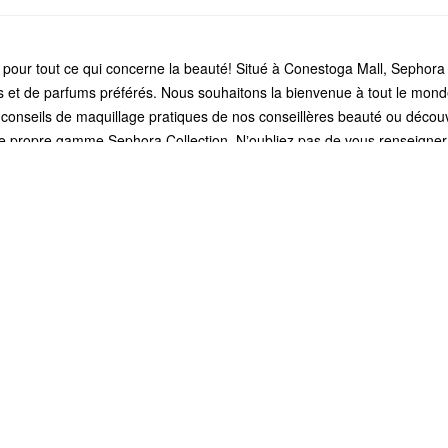
pour tout ce qui concerne la beauté! Situé à Conestoga Mall, Sephora
res et de parfums préférés. Nous souhaitons la bienvenue à tout le mo
conseils de maquillage pratiques de nos conseillères beauté ou décou
tre propre gamme Sephora Collection. Nʼoubliez pas de vous renseigne
r économiser, obtenir des échantillons et plus encore.