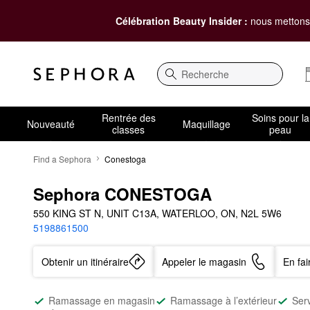
Célébration Beauty Insider :
nous mettons 
Recherche
Rentrée des
Soins pour la
Nouveauté
Maquillage
classes
peau
Find a Sephora
Conestoga
Sephora CONESTOGA
550 KING ST N, UNIT C13A, WATERLOO, ON, N2L 5W6
5198861500
Obtenir un itinéraire
Appeler le magasin
En fa
Ramassage en magasin
Ramassage à l’extérieur
Ser