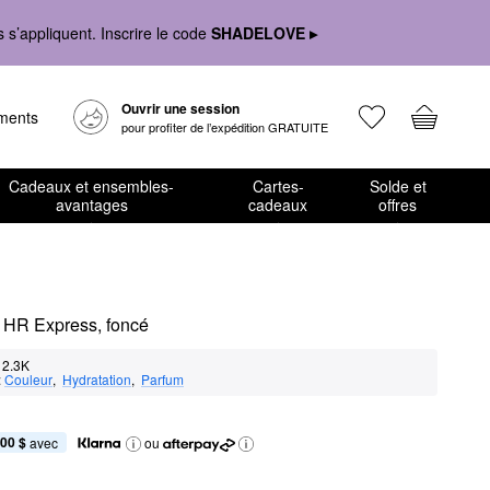
s’appliquent. Inscrire le code
SHADELOVE ▸
Ouvrir une session
ements
pour profiter de l’expédition GRATUITE
Cadeaux et ensembles-
Cartes-
Solde et
avantages
cadeaux
offres
 HR Express, foncé
2.3K
:
Couleur
,  
Hydratation
,  
Parfum
,00 $
 avec
ou