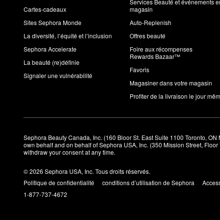
Services Beauté et événements e
Cartes-cadeaux
magasin
Sites Sephora Monde
Auto-Replenish
La diversité, l’équité et l’inclusion
Offres beauté
Sephora Accelerate
Foire aux récompenses
Rewards Bazaar™
La beauté (re)définie
Favoris
Signaler une vulnérabilité
Magasiner dans votre magasin
Profiter de la livraison le jour mê
Sephora Beauty Canada, Inc. (160 Bloor St. East Suite 1100 Toronto, ON 
own behalf and on behalf of Sephora USA, Inc. (350 Mission Street, Floo
withdraw your consent at any time.
© 2026 Sephora USA, Inc. Tous droits réservés.
Politique de confidentialité
conditions d’utilisation de Sephora
Access
1-877-737-4672