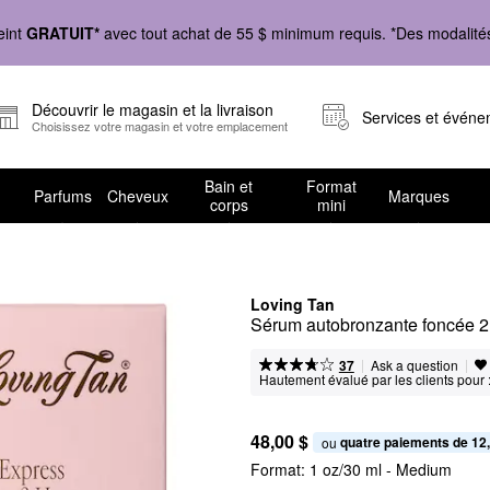
eint
GRATUIT*
avec tout achat de 55 $ minimum requis. *Des modalités 
Découvrir le magasin et la livraison
Services et évén
Choisissez votre magasin et votre emplacement
Bain et
Format
Parfums
Cheveux
Marques
corps
mini
Loving Tan
Sérum autobronzante foncée 2
|
|
Ask a question
37
Hautement évalué par les clients pour 
48,00 $
quatre paiements de 12
ou 
Format:
1 oz/30 ml - Medium