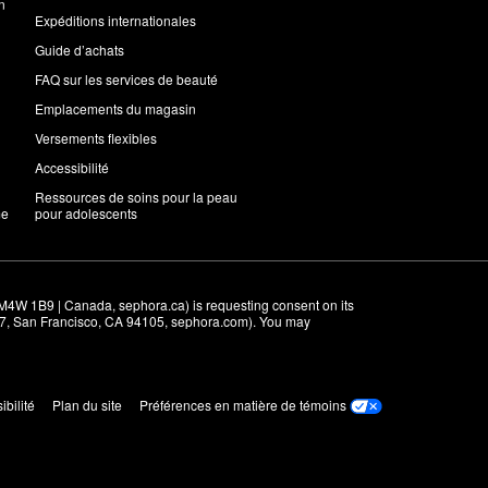
n
Expéditions internationales
Guide d’achats
FAQ sur les services de beauté
Emplacements du magasin
Versements flexibles
Accessibilité
Ressources de soins pour la peau
me
pour adolescents
M4W 1B9 | Canada, sephora.ca) is requesting consent on its 
r 7, San Francisco, CA 94105, sephora.com). You may 
ibilité
Plan du site
Préférences en matière de témoins