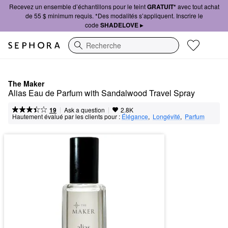
Recevez un ensemble d’échantillons pour le teint
GRATUIT*
avec tout achat
de 55 $ minimum requis. *Des modalités s’appliquent. Inscrire le
code
SHADELOVE ▸
Recherche
The Maker
Alias Eau de Parfum with Sandalwood Travel Spray
|
|
Ask a question
19
2.8K
Hautement évalué par les clients pour :
Élégance
,  
Longévité
,  
Parfum