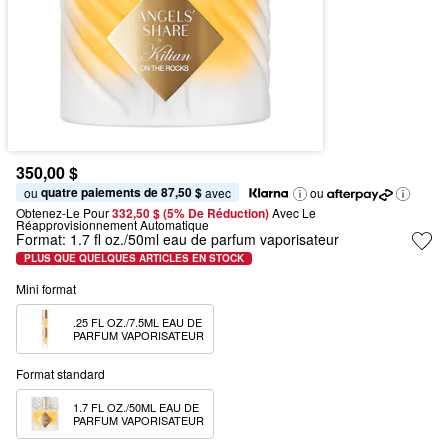
350,00 $
quatre paiements de 87,50 $
ou 
 avec
ou
Obtenez-Le Pour
332,50 $ (5% De Réduction) 
Avec Le 
Réapprovisionnement Automatique
Format:
1.7 fl oz./50ml eau de parfum vaporisateur
PLUS QUE QUELQUES ARTICLES EN STOCK
Mini format
.25 FL OZ./7.5ML EAU DE 
PARFUM VAPORISATEUR
Format standard
1.7 FL OZ./50ML EAU DE 
PARFUM VAPORISATEUR